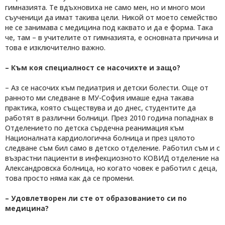
гимназията. Те вдъхновиха не само мен, но и много мои
съученици да имат такива цели. Никой от моето семейство
не се занимава с медицина под каквато и да е форма. Така
че, там – в учителите от гимназията, е основната причина и
това е изключително важно.
– Към коя специалност се насочихте и защо?
– Аз се насочих към педиатрия и детски болести. Още от
ранното ми следване в МУ-София имаше една такава
практика, която съществува и до днес, студентите да
работят в различни болници. През 2010 година попаднах в
Отделението по детска сърдечна реанимация към
Националната кардиологична болница и през цялото
следване съм бил само в детско отделение. Работил съм и с
възрастни пациенти в инфекциозното КОВИД отделение на
Александровска болница, но когато човек е работил с деца,
това просто няма как да се промени.
– Удовлетворен ли сте от образованието си по
медицина?