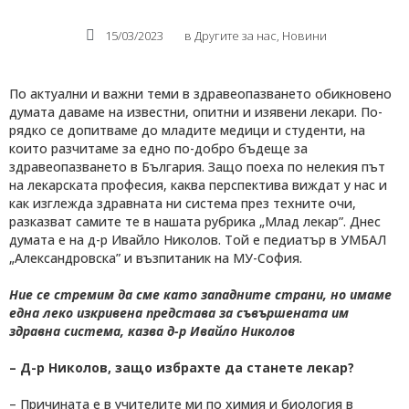
15/03/2023
в
Другите за нас
,
Новини
По актуални и важни теми в здравеопазването обикновено
думата даваме на известни, опитни и изявени лекари. По-
рядко се допитваме до младите медици и студенти, на
които разчитаме за едно по-добро бъдеще за
здравеопазването в България. Защо поеха по нелекия път
на лекарската професия, каква перспектива виждат у нас и
как изглежда здравната ни система през техните очи,
разказват самите те в нашата рубрика „Млад лекар”. Днес
думата е на д-р Ивайло Николов. Той е педиатър в УМБАЛ
„Александровска” и възпитаник на МУ-София.
Ние се стремим да сме като западните страни, но имаме
една леко изкривена представа за съвършената им
здравна система, казва д-р Ивайло Николов
– Д-р Николов, защо избрахте да станете лекар?
– Причината е в учителите ми по химия и биология в