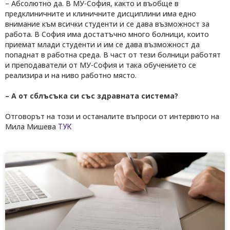
– Абсолютно да. В МУ-София, както и въобще в
предклиничните и клиничните дисциплини има едно
внимание към всички студенти и се дава възможност за
работа. В София има достатъчно много болници, които
приемат млади студенти и им се дава възможност да
попаднат в работна среда. В част от тези болници работят
и преподаватели от МУ-София и така обучението се
реализира и на ниво работно място.
– А от сблъсъка си със здравната система?
Отговорът на този и останалите въпроси от интервюто на
Мила Мишева
ТУК