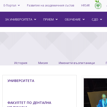
Е-Портал
Развитие на академичния състав
HRS4R
–
ЗА УНИВEРСИТЕТА
ПРИЕМ
ОБУЧЕНИЕ
СДО
История
Мисия
Именити възпитаници
УНИВЕРСИТЕТА
МЕДИЦИНСКИ ФАКУЛТЕТ
ФАКУЛТЕТ ПО ДЕНТАЛНА