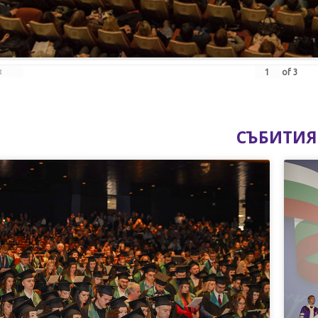
‹
of
3
СЪБИТИЯ