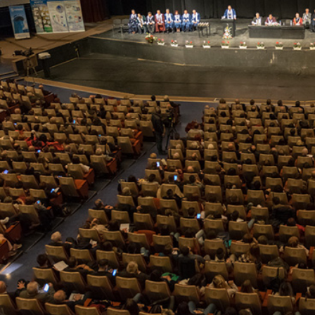
ДЕОС
СОССБОС
Развойно-
техническа
база
Почивна
база-Китен