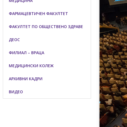
МЕДИЦИНА
ФАРМАЦЕВТИЧЕН ФАКУЛТЕТ
ФАКУЛТЕТ ПО ОБЩЕСТВЕНО ЗДРАВЕ
ДЕОС
ФИЛИАЛ – ВРАЦА
Медицински факултет
Факултет по дентална медицина
МЕДИЦИНСКИ КОЛЕЖ
Фармацевтичен факултет
Факултет по обществено здраве
Филиал „Проф. д-р Ив. Митев” –
АРХИВНИ КАДРИ
Враца
Медицински колеж – София
Научно-изследователски институт
ВИДЕО