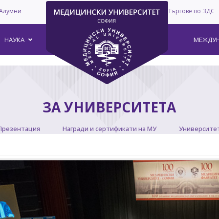
Алумни
Търгове по ЗДС
–
НАУКА
МЕЖДУН
ЗА УНИВЕРСИТЕТА
Презентация
Награди и сертификати на МУ
Университе