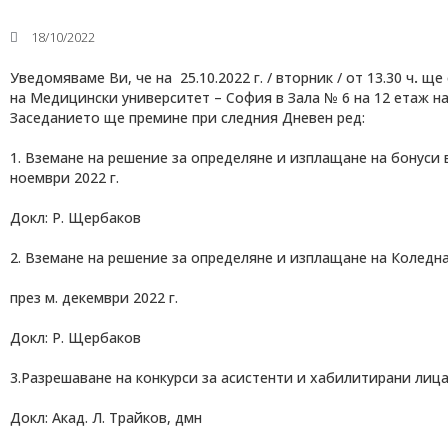
18/10/2022
Уведомяваме Ви, че на 25.10.2022 г. / вторник / от 13.30 ч
.
ще 
на Медицински университет – София в Зала № 6 на 12 етаж на 
Заседанието ще премине при следния Дневен ред:
1. Вземане на решение за определяне и изплащане на бонуси в
ноември 2022 г.
Медицински факултет
Докл: Р. Щербаков
Факултет по дентална медицина
Фармацевтичен факултет
Факултет по обществено здраве
2. Вземане на решение за определяне и изплащане на Коледн
Филиал „Проф. д-р Ив. Митев” –
Враца
Медицински колеж – София
през м. декември 2022 г.
Научно-изследователски институт
Докл: Р. Щербаков
3.Разрешаване на конкурси за асистенти и хабилитирани лица
Докл: Акад. Л. Трайков, дмн