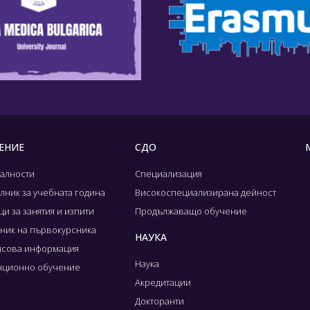
ЕНИЕ
СДО
алности
Специализация
лник за учебната година
Високоспециализирана дейност
и за занятия и изпити
Продължаващо обучение
ник на първокурсника
НАУКА
сова информация
Наука
нционно обучение
Акредитации
Докторанти