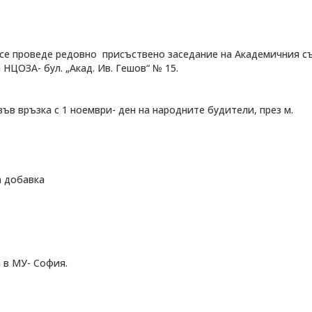
се проведе редовно присъствено заседание на Академичния с
НЦОЗА- бул. „Акад. Ив. Гешов“ № 15.
ъв връзка с 1 ноември- ден на народните будители, през м.
ДЕОС
СОССБОС
Развойно-
а добавка
техническа
база
Почивна
база-Китен
 в МУ- София.