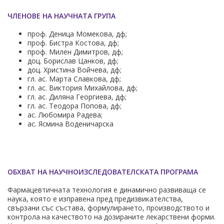
ЧЛЕНОВЕ НА НАУЧНАТА ГРУПА
проф. Деница Момекова, дф;
проф. Бистра Костова, дф;
проф. Милен Димитров, дф;
доц. Борислав Цанков, дф;
доц. Христина Войчева, дф;
гл. ас. Марта Славкова, дф;
гл. ас. Виктория Михайлова, дф;
гл. ас. Диляна Георгиева, дф;
гл. ас. Теодора Попова, дф;
ас. Любомира Радева;
ас. Ясмина Воденичарска
ОБХВАТ НА НАУЧНОИЗСЛЕДОВАТЕЛСКАТА ПРОГРАМА
Фармацевтичната технология е динамично развиваща се
наука, която е изправена пред предизвикателства,
свързани със състава, формулирането, производството и
контрола на качеството на дозираните лекарствени форми.