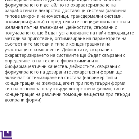
формулирането и детайлното охарактеризиране на
разработените лекарство-доставящи системи (различни
типове микро- и наночастици, трансдермални системи,
полимерни филми) според техните специфични качества и
желания път на въвеждане. Дейностите, свързани с
получаването, ще бъдат установяване на най-подходящите
методи за приготвяне, оптимизиране на параметрите на
съответните методи и типа и концентрацията на
участващите компоненти. Дейностите, свързани с
охарактеризирането на системите ще бъдат свързани с
определянето на техните физикохимични и
биофармацевтични качества. Дейностите, свързани с
формулирането на дозираните лекарствени форми ще
включват оптимизиране на състава (например тип и
концентрация на желиращ агент при полутвърди форми,
тип на основи за полутвърди лекарствени форми, тип и
концентрация на различни помощни вещества при твърди
дозирани форми).