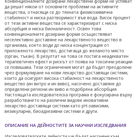
Конвенционалните дозирани лекарствени форми не успяват
да решат някои от основните проблеми на активните
вещества, отнасящи се до тяхната физикохимична
стабилност и ниска разтворимост във вода. Висок процент
от тези активни вещества се характеризират с ниска
абсорбция и ниска бионаличност. Освен това
конвенционалните дозирани форми осъществяват
неселективно доставяне на лекарственото вещество в
организма, което води до ниска концентрация от
приложеното лекарство, достигаща до желаното място
(орган, тъкан). В резултат на това се постига неадекватен
терапевтичен ефект и рискът от поява на токсични реакции
се повишава. Тези ограничения могат да бъдат преодолени
чрез формулиране на нови лекарство-доставящи системи,
които да осигурят висока стабилност на лекарственото
вещество (ин витро и ин виво), насочено доставяне до
определени региони ин виво и подобрена абсорбция.
Настоящата изследователска програма е фокусирана върху
разработването на различни видове иновативни
лекарство-доставящи системи като pH-зависими,
везикуларни, биоадхезивни системи и други.
ОПИСАНИЕ НА ДЕЙНОСТИТЕ ЗА НАУЧНИ ИЗСЛЕДВАНИЯ
Изследователските дейности ще бъдат насочени към