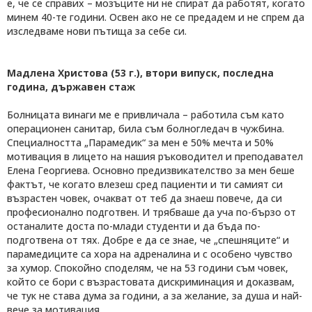
е, че се справих – мозъците ни не спират да работят, когато
минем 40-те години. Освен ако не се предадем и не спрем да
изследваме нови пътища за себе си.
Мадлена Христова (53 г.), втори випуск, последна
година, държавен стаж
Болницата винаги ме е привличала – работила съм като
операционен санитар, била съм болногледач в чужбина.
Специалността „Парамедик“ за мен е 50% мечта и 50%
мотивация в лицето на нашия ръководител и преподавател
Елена Георгиева. Основно предизвикателство за мен беше
фактът, че когато влезеш сред пациенти и ти самият си
възрастен човек, очакват от теб да знаеш повече, да си
професионално подготвен. И трябваше да уча по-бързо от
останалите доста по-млади студенти и да бъда по-
подготвена от тях. Добре е да се знае, че „спешняците“ и
парамедиците са хора на адреналина и с особено чувство
за хумор. Спокойно споделям, че на 53 години съм човек,
който се бори с възрастовата дискриминация и доказвам,
че тук не става дума за години, а за желание, за душа и най-
вече за мотивация.