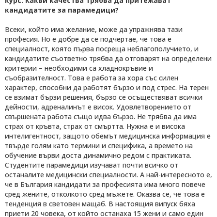
курс. Какви качества трябва да притежават
кандидатите за парамедици?
Всеки, който има желание, може да упражнява тази
професия. Но е добре да се подчертае, че това е
специалност, която първа посреща неблагополучието, и
кандидатите съответно трябва да отговарят на определени
критерии – необходими са хладнокръвие и
съобразителност. Това е работа за хора със силен
характер, способни да работят бързо и под стрес. На терен
се взимат бързи решения, бързо се осъществяват всички
дейности, адреналинът е висок. Удовлетворението от
свършената работа също идва бързо. Не трябва да има
страх от кръвта, страх от смъртта. Нужна е и висока
интелигентност, защото обемът медицинска информация е
твърде голям като термини и специфика, а времето на
обучение върви доста динамично редом с практиката.
Студентите парамедици изучават почти всичко от
останалите медицински специалности. А най-интересното е,
че в България кандидати за професията има много повече
сред жените, отколкото сред мъжете. Оказва се, че това е
тенденция в световен мащаб. В настоящия випуск бяха
приети 20 човека, от който останаха 15 жени и само един