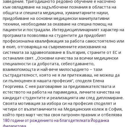
заведение. Тригодишното редовно обучение е насочено
към овладяване на задълбочени познания в областта на
общата и спешната медицина, хуманитарните науки,
придобиване на основни медицински манипулативни
техники, необходими за оказване на спешна помощ на
пациенти и пострадали. Интердисциплинарният характер на
програмата позволява на студентите да придобият
професионална квалификация за работа самостоятелно или
в екип, отговаряща на съвременните изисквания на
системата за здравеопазване в България, страните от ЕС и
останалия свят. „Основни качества за всички медицински
специалности са добротата, себеотдаването,
взаимопомощта и най-вече милосърдието – тази
състрадателност, която не я ли притежаваш, не можеш да
си пълноценен в нашата професия“, споделя Елена
Георгиева. С нея разговаряме за предизвикателствата и
естеството на работа на парамедика, личните качества на
кандидат-студентите и реализацията им след дипломиране.
Своята мотивация за избора си на професия споделят и
четири от възпитаничките на Медицинския колеж в София,
който през март чества своя патронен празник и отбелязва
180 години от рождението на благодетелката Йорданка
Филаретова.