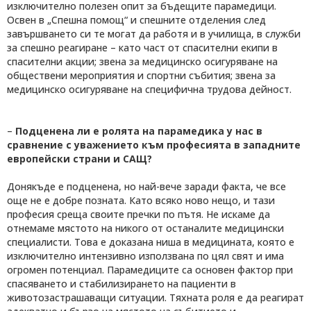
изключително полезен опит за бъдещите парамедици.
Освен в „Спешна помощ“ и спешните отделения след
завършването си те могат да работя и в училища, в служби
за спешно реагиране – като част от спасителни екипи в
спасителни акции; звена за медицинско осигуряване на
обществени мероприятия и спортни събития; звена за
медицинско осигуряване на специфична трудова дейност.
–
Подценена ли е ролята на парамедика у нас в
сравнение с уважението към професията в западните
европейски страни и САЩ?
Донякъде е подценена, но най-вече заради факта, че все
още не е добре позната. Като всяко ново нещо, и тази
професия среща своите пречки по пътя. Не искаме да
отнемаме мястото на никого от останалите медицински
специалисти. Това е доказана ниша в медицината, която е
изключително интензивно използвана по цял свят и има
огромен потенциал. Парамедиците са основен фактор при
спасяването и стабилизирането на пациенти в
животозастрашаващи ситуации. Тяхната роля е да реагират