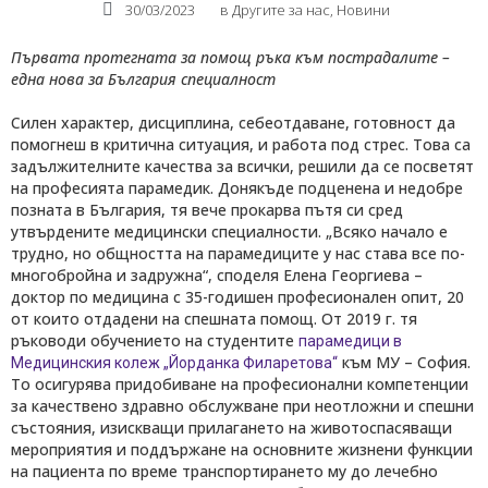
30/03/2023
в
Другите за нас
,
Новини
Първата протегната за помощ ръка към пострадалите –
една нова за България специалност
Силен характер, дисциплина, себеотдаване, готовност да
помогнеш в критична ситуация, и работа под стрес. Това са
задължителните качества за всички, решили да се посветят
на професията парамедик. Донякъде подценена и недобре
позната в България, тя вече прокарва пътя си сред
утвърдените медицински специалности. „Всяко начало е
трудно, но общността на парамедиците у нас става все по-
многобройна и задружна“, споделя Елена Георгиева –
доктор по медицина с 35-годишен професионален опит, 20
от които отдадени на спешната помощ. От 2019 г. тя
ръководи обучението на студентите
парамедици в
към МУ – София.
Медицинския колеж „Йорданка Филаретова“
То осигурява придобиване на професионални компетенции
за качествено здравно обслужване при неотложни и спешни
състояния, изискващи прилагането на животоспасяващи
мероприятия и поддържане на основните жизнени функции
на пациента по време транспортирането му до лечебно