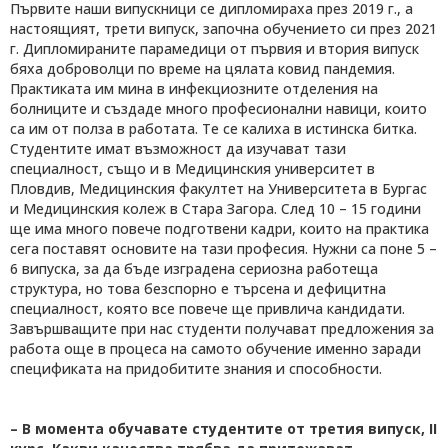
Първите наши випускници се дипломираха през 2019 г., а
настоящият, трети випуск, започна обучението си през 2021
г. Дипломираните парамедици от първия и втория випуск
бяха доброволци по време на цялата ковид пандемия.
Практиката им мина в инфекциозните отделения на
болниците и създаде много професионални навици, които
са им от полза в работата. Те се калиха в истинска битка.
Студентите имат възможност да изучават тази
специалност, също и в Медицинския университет в
Пловдив, Медицинския факултет на Университета в Бургас
и Медицинския колеж в Стара Загора. След 10 – 15 години
ще има много повече подготвени кадри, които на практика
сега поставят основите на тази професия. Нужни са поне 5 –
6 випуска, за да бъде изградена сериозна работеща
структура, но това безспорно е търсена и дефицитна
специалност, която все повече ще привлича кандидати.
Завършващите при нас студенти получават предложения за
работа още в процеса на самото обучение именно заради
спецификата на придобитите знания и способности.
– В момента обучавате студентите от третия випуск, II