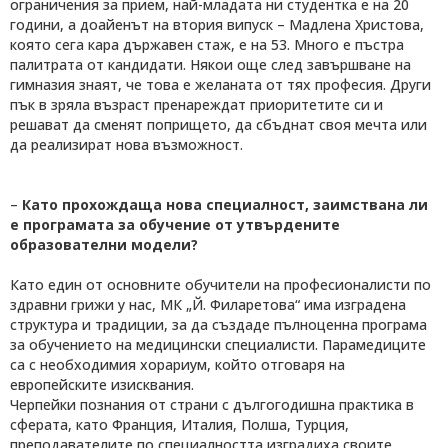
ограничения за прием, най-младата ни студентка е на 20
години, а доайенът на втория випуск – Мадлена Христова,
която сега кара държавен стаж, е на 53. Много е пъстра
палитрата от кандидати. Някои още след завършване на
гимназия знаят, че това е желаната от тях професия. Други
пък в зряла възраст пренареждат приоритетите си и
решават да сменят попрището, да сбъднат своя мечта или
да реализират нова възможност.
–
Като прохождаща нова специалност, заимствана ли
е програмата за обучение от утвърдените
образователни модели?
Като един от основните обучители на професионалисти по
здравни грижи у нас, МК „Й. Филаретова“ има изградена
структура и традиции, за да създаде пълноценна програма
за обучението на медицински специалисти. Парамедиците
са с необходимия хорариум, който отговаря на
европейските изисквания.
Черпейки познания от страни с дългогодишна практика в
сферата, като Франция, Италия, Полша, Турция,
преподавателите по специалността изградиха своите