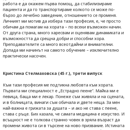
работа е да окажем първа помощ, да стабилизираме
пациента и да го транспортираме колкото се може по-
бързо до лечебно заведение, отношението се променя.
Личният ми мотив да избера тази професия, е, че просто
обичам да помагам на хората – по всеки възможен начин.
От друга страна, много харесвам и оценявам динамиката и
възможността да срещна добри и способни хора.
Преподавателите са много всеотдайни и внимателни.
Допада ми начинът на самото обучение – изключително
практически насочен.
Кристина Стелмаховска (45 г.), трети випуск
Към тази професия ме подтикна любовта към хората.
Първата ми специалност е „Естрадно пеене“. Майка ми е
певица, баща ми е лекар. Понеже съм живяла и на сцената,
и в болницата, винаги съм обичала и двете неща. За мен
най-важна е грижата за душата – и ако не става с пеене,
става с ръце. Бих казала, че самата медицина е изкуство. И
всъщност не е толкова странно човек в зряла възраст да
промени живота си в търсене на ново призвание. Истината