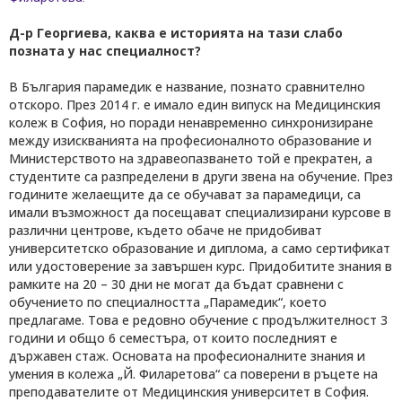
Д-р Георгиева, каква е историята на тази слабо
позната у нас специалност?
В България парамедик е название, познато сравнително
отскоро. През 2014 г. е имало един випуск на Медицинския
колеж в София, но поради ненавременно синхронизиране
между изискванията на професионалното образование и
Министерството на здравеопазването той е прекратен, а
студентите са разпределени в други звена на обучение. През
годините желаещите да се обучават за парамедици, са
имали възможност да посещават специализирани курсове в
различни центрове, където обаче не придобиват
университетско образование и диплома, а само сертификат
или удостоверение за завършен курс. Придобитите знания в
рамките на 20 – 30 дни не могат да бъдат сравнени с
обучението по специалността „Парамедик“, което
предлагаме. Това е редовно обучение с продължителност 3
години и общо 6 семестъра, от които последният е
държавен стаж. Основата на професионалните знания и
умения в колежа „Й. Филаретова“ са поверени в ръцете на
преподавателите от Медицинския университет в София.