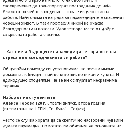
адекватно и бързо на мястото на събитието и
своевременно да транспортират пострадалия до най-
близкото лечебно заведение – това е изцяло екипна
работа. Най-голямата награда за парамедиците е спасеният
човешки живот. В тази професия никой не очаква
благодарности и почести. Удовлетворението от добре
свършената работа е всичко.
– Как вие и бъдещите парамедици се справяте със
стреса във всекидневната си работа?
Общувайки помежду си, установихме, че всички имаме
домашни любимци – най-вече котки, но някои и кучета. И
единодушно споделяме, че те ни осигуряват несравнима
терапия.
Изборът на студентите
Алекса Герова (20 г.),
трети випуск, втора година
(възпитаник на НГПИ „Св. Лука“ – София)
Често се случва хората да са скептично настроени, чувайки
думата парамедик. Но когато им обясним, че основната ни