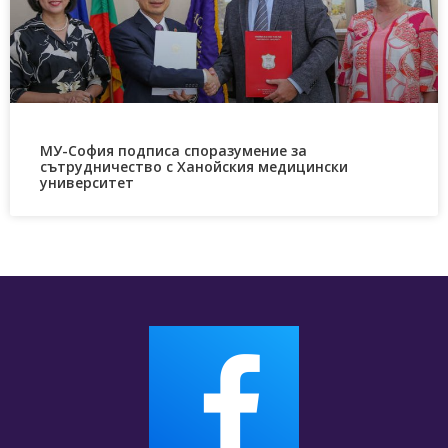
МУ-София подписа споразумение за
сътрудничество с Ханойския медицински
университет