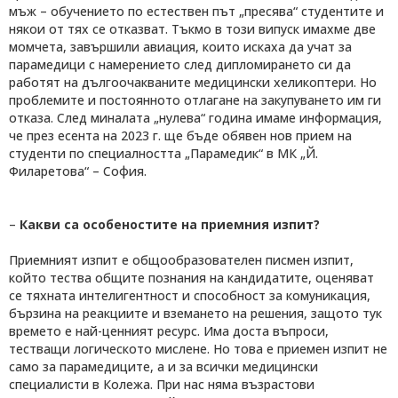
мъж – обучението по естествен път „пресява“ студентите и
някои от тях се отказват. Тъкмо в този випуск имахме две
момчета, завършили авиация, които искаха да учат за
парамедици с намерението след дипломирането си да
работят на дългоочакваните медицински хеликоптери. Но
проблемите и постоянното отлагане на закупуването им ги
отказа. След миналата „нулева“ година имаме информация,
че през есента на 2023 г. ще бъде обявен нов прием на
студенти по специалността „Парамедик“ в МК „Й.
Филаретова“ – София.
–
Какви са особеностите на приемния изпит?
Приемният изпит е общообразователен писмен изпит,
който тества общите познания на кандидатите, оценяват
се тяхната интелигентност и способност за комуникация,
бързина на реакциите и вземането на решения, защото тук
времето е най-ценният ресурс. Има доста въпроси,
тестващи логическото мислене. Но това е приемен изпит не
само за парамедиците, а и за всички медицински
специалисти в Колежа. При нас няма възрастови