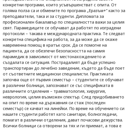
конкретни програми, които усъвършенстват с опита. От
голяма полза са и обмените по програма „Еразъм+“ както за
преподаватели, така и за студенти. Дипломата за
професионален бакалавър по специалността важи за целия
свят. Парамедиците се обучават да работят по изградени
протоколи – такава е международната практика. Те следват
конкретна специфика на работа, за да може да се окаже
навременна помощ в кратък срок. Да се помогне на
пациента, да се обезпечи безопасността на самия
парамедик в зависимост от местонахождението и
създалата се ситуация. Пострадалият да бъде успешно
транспортиран до лечебно заведение, където да бъде поет
от съответните медицински специалисти. Практиката
започва още от първия семестър – студентите се обучават
в различни болници, запознават се със спецификата в
различните отделения – травматология, хирургия,
неврология, целия възможен спектър. След придобиването
на опит по време на държавния си стаж (последен
семестър) се качват на линейки. По време на обучението си
нашите студенти работят като санитари, болногледачи,
помагат в различни отделения, дават почасови дежурства.
Всички болници са отворени за тях и ги приемат, а това е