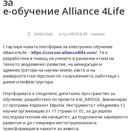
за
е-обучение Alliance 4Life
26/06/2026
в
ALLIANCE4LIFE​ - новини
Стартира новата платформа за електронно обучение
Alliance4Life –
. Тя е
https://courses.alliance4life.com/
разработена в помощ на учените в различни етапи на
тяхното академично развитие, на мениджъри и
администратори на научни екипи, както и на
университетски персонал по съоръженията, работещи с
данни и инфраструктура.
Платформата е споделено дигитално пространство за
обучение, разработено по проекта A4L_BRIDGE, финансиран
от програма Хоризонт Европа. Инструментът обединява 12
научни организации от 11 страни от ЕС, за да укрепи
изследователския им капацитет, да подпомогне кариерното
развитие и да стимулира институционалната
трансформация в науките за живота.