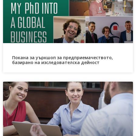
Покана за уъркшоп за предприемачеството,
базирано на изследователска дейност