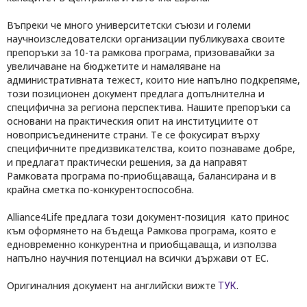
Въпреки че много университетски съюзи и големи
научноизследователски организации публикуваха своите
препоръки за 10-та рамкова програма, призовавайки за
увеличаване на бюджетите и намаляване на
административната тежест, които ние напълно подкрепяме,
този позиционен документ предлага допълнителна и
специфична за региона перспектива. Нашите препоръки са
основани на практическия опит на институциите от
новоприсъединените страни. Те се фокусират върху
специфичните предизвикателства, които познаваме добре,
и предлагат практически решения, за да направят
Рамковата програма по-приобщаваща, балансирана и в
крайна сметка по-конкурентоспособна.
Alliance4Life предлага този документ-позиция като принос
към оформянето на бъдеща Рамкова програма, която е
едновременно конкурентна и приобщаваща, и използва
напълно научния потенциал на всички държави от ЕС.
Оригиналния документ на английски вижте
.
ТУК