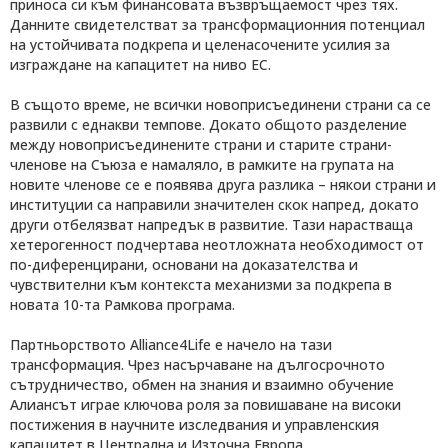
приноса си към финансовата възвръщаемост чрез тях.
Данните свидетелстват за трансформационния потенциал
на устойчивата подкрепа и целенасочените усилия за
изграждане на капацитет на ниво ЕС.
В същото време, не всички новоприсъединени страни са се
развили с еднакви темпове. Докато общото разделение
между новоприсъединените страни и старите страни-
членове на Съюза е намаляло, в рамките на групата на
новите членове се е появява друга разлика – някои страни и
институции са направили значителен скок напред, докато
други отбелязват напредък в развитие. Тази нарастваща
хетерогенност подчертава неотложната необходимост от
по-диференцирани, основани на доказателства и
чувствителни към контекста механизми за подкрепа в
новата 10-та Рамкова програма.
Партньорството Alliance4Life е начело на тази
трансформация. Чрез насърчаване на дългосрочното
сътрудничество, обмен на знания и взаимно обучение
Алиансът играе ключова роля за повишаване на високи
постижения в научните изследвания и управленския
капацитет в Централна и Източна Европа.