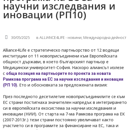
научни изследвания и
иновации (РП10)
30/05/2025
в
ALLIANCE4LIFE​ - новини
,
Международнa дейност
Alliance4Life е стратегическо партньорство от 12 водещи
институции от 11 новоприсъединени към Европейската
общност държави, в което българският партньор е
Медицински университет-София. Наскоро алиансът излезе
с
обща позиция на партньорите по проекта за новата
Рамкова програма на ЕС за научни изследвания и иновации
. Ето и обосновката за предложената визия:
(РП 10)
През последното десетилетие новоприсъединилите се към
ЕС страни постигнаха значителен напредък в интегрирането
си в европейската екосистема за научни изследвания и
иновации (НИИ). От старта на 7-ма Рамкова програма на ЕК
(2007-2013г.) тези страни постоянно увеличават както
участието си в програмите за финансиране на ЕС, така и