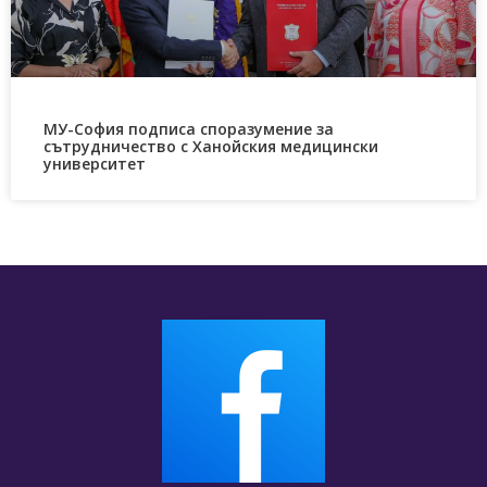
МУ-София подписа споразумение за
сътрудничество с Ханойския медицински
университет