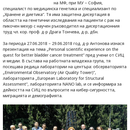
на МФ, при МУ – София,
специалист по медицинска генетика и специализант по
„Хранене и диетика“. Тя има защитена дисертация в
областта на генетични изследвания на пациенти с рак на
пикочен мехур с научен ръководител на дисертационния
труд чл. кор. проф. д-р Драга Тончева, д-р, дбн.
За периода 27.06.2018 – 29.06.2018 год. д-р Антонова изнася
презентация на тема „Personal scientific experience on the
quest for better bladder cancer treatment” пред учени от СИЦ
и медии. В състава на работната младежка група, тя
посещава редица лаборатории на центъра: обсерваторията
„Environmental Observatory (Air Quality Tower)”,
лабораторията „European Laboratory for Structural
Assessment”, лабораторията NANO lab, и се информира за
дейността на СИЦ по въпросите на кибер-сигурността,
миграцията и демографията.