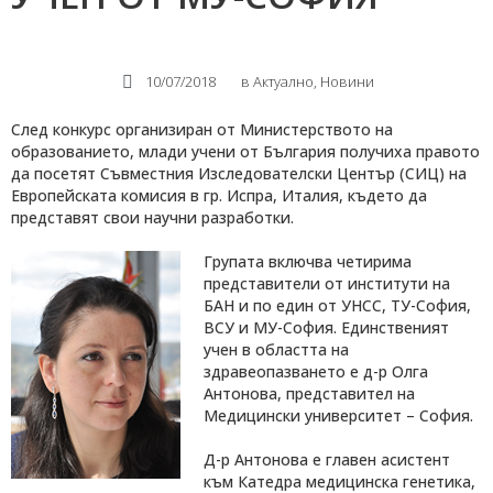
10/07/2018
в
Актуално
,
Новини
След конкурс организиран от Министерството на
образованието, млади учени от България получиха правото
да посетят Съвместния Изследователски Център (СИЦ) на
Европейската комисия в гр. Испра, Италия, където да
представят свои научни разработки.
Групата включва четирима
представители от институти на
БАН и по един от УНСС, ТУ-София,
ВСУ и МУ-София. Единственият
учен в областта на
здравеопазването е д-р Олга
Антонова, представител на
Медицински университет – София.
Д-р Антонова е главен асистент
към Катедра медицинска генетика,