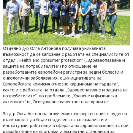
Отделно д-р Олга Антонова получава уникалната
възможност да се запознае с работата на специалистите от
отдел „Health and consumer protection“ („Здравеопазване и
защита на потребителите“) по отношение на
разработваните европейски регистри за редки болести и
онкологични заболявания, с „Инициативата на
Европейската комисия относно карцинома на гърдата“,
както и с работата на отдела „Здравеопазване и защита на
потребителите“, по проблемите „Хранене и физическа
активност“ и „Осигуряване качеството на храните“.
За д-р Олга Антонова полученият експертен опит е чудесна
възможност да бъде споделен със специалисти и
институции, работещи в сферата на здравеопазването, при
разработване на програми и експертни становища за