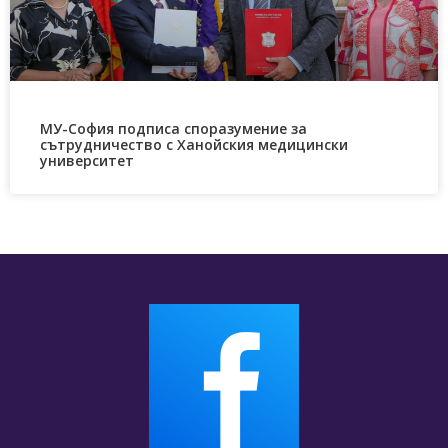
МУ-София подписа споразумение за
сътрудничество с Ханойския медицински
университет