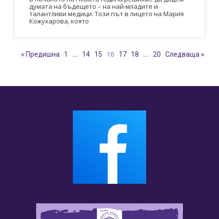
думата на бъдещето – на най-младите и
талантливи медици. Този път в лицето на Мария
Кожухарова, която
…
16
…
« Предишна
1
14
15
17
18
20
Следваща »