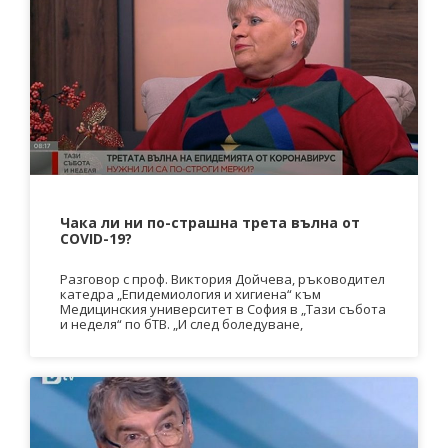
Чака ли ни по-страшна трета вълна от
COVID-19?
Разговор с проф. Виктория Дойчева, ръководител
катедра „Епидемиология и хигиена“ към
Медицинския университет в София в „Тази събота
и неделя“ по бТВ. „И след боледуване,