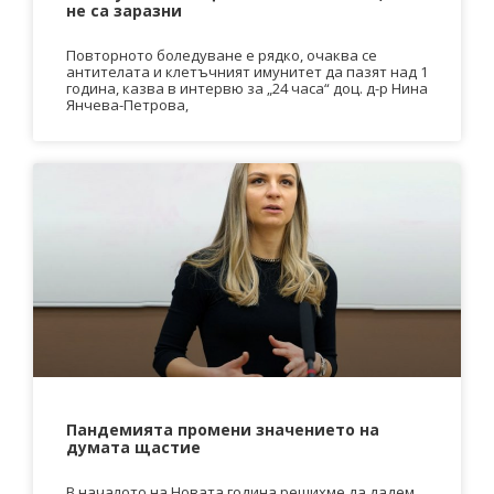
не са заразни
Повторното боледуване е рядко, очаква се
антителата и клетъчният имунитет да пазят над 1
година, казва в интервю за „24 часа“ доц. д-р Нина
Янчева-Петрова,
Пандемията промени значението на
думата щастие
В началото на Новата година решихме да дадем