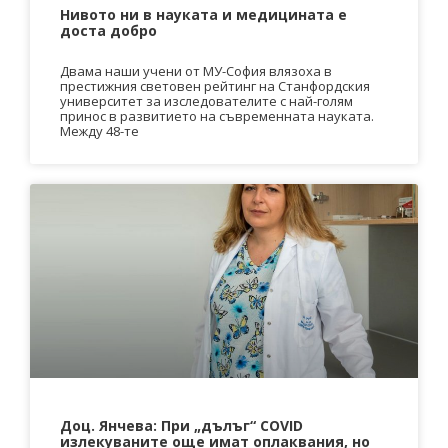
Нивото ни в науката и медицината е
доста добро
Двама наши учени от МУ-София влязоха в
престижния световен рейтинг на Станфордския
университет за изследователите с най-голям
принос в развитието на съвременната науката.
Между 48-те
Доц. Янчева: При „дълъг“ COVID
излекуваните още имат оплаквания, но