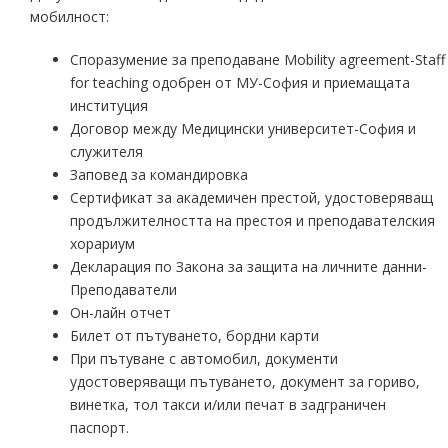
мобилност:
Споразумение за преподаване Мobility agreement-Staff
for teaching одобрен от МУ-София и приемащата
институция
Договор между Медицински университет-София и
служителя
Заповед за командировка
Сертификат за академичен престой, удостоверяващ
продължителността на престоя и преподавателския
хорариум
Декларация по Закона за защита на личните данни-
Преподаватели
Он-лайн отчет
Билет от пътуването, бордни карти
При пътуване с автомобил, документи
удостоверяващи пътуването, документ за гориво,
винетка, тол такси и/или печат в задграничен
паспорт.