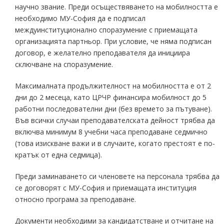
научно звание. Преди осъществяването на мобилността е
необходимо МУ-София да е подписал
междуинституционално споразумение с приемащата
организацията партньор. При условие, че няма подписан
договор, е желателно преподавателя да инициира
сключване на споразумение.
Максималната продължителност на мобилността е от 2
дни до 2 месеца, като ЦРЧР финансира мобилност до 5
работни последователни дни (без времето за пътуване).
Във всички случаи преподавателската дейност трябва да
включва минимум 8 учебни часа преподаване седмично
(това изискване важи и в случаите, когато престоят е по-
кратък от една седмица).
Преди заминаването си членовете на персонала трябва да
се договорят с МУ-София и приемащата институция
относно програма за преподаване.
Документи необходими за кандидатстване и отчитане на