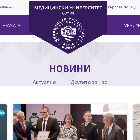
Алумни
Търгове по ЗДС
–
НАУКА
МЕЖДУН
НОВИНИ
Актуално
Другите за нас