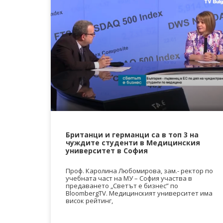
Британци и германци са в топ 3 на
чуждите студенти в Медицинския
университет в София
Проф. Каролина Любомирова, зам.- ректор по
учебната част на МУ – София участва в
предаването „Светът е бизнес” по
BloombergTV. Медицинският университет има
висок рейтинг,