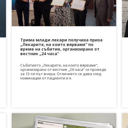
Трима млади лекари получиха приза
„Лекарите, на които вярваме“ по
време на събитие, организирано от
вестник „24 часа”
ДЕОС
СОССБОС
Събитието „Лекарите, на които вярваме“,
организирано от вестник „24 часа“ се проведе
Развойно-
за 13-ти път вчера. Отличието се дава след
техническа
номинации от пациенти и е
база
Почивна
база-Китен