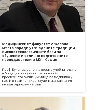
Медицинският факултет е желано
място заради утвърдените традиции,
високотехнологичните бази за
обучение и отлично подготвените
преподаватели в МУ – София
Проф. Буланов, започна новата учебна година
в Медицинския университет – най-
престижното висше училище по медицина у
нас. И в тази кандидатстудентска кампания
имаше сериозен наплив