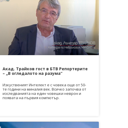
Акад. Трайков гост в БТВ Репортерите
– „В огледалото на разума“
Изкуственият Интелект е с човека още от 50-
те години на миналия век. Всичко започва от
изследванията на един човешки неврон и
появата на първия компютър.