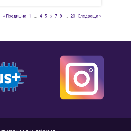
…
6
…
« Предишна
1
4
5
7
8
20
Следваща »