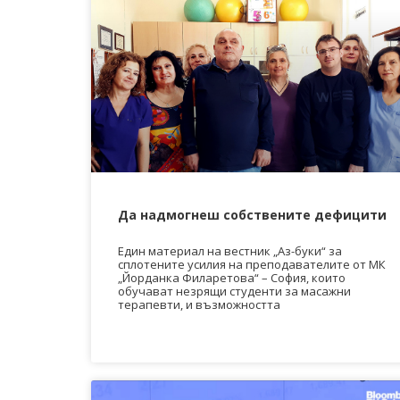
Да надмогнеш собствените дефицити
Един материал на вестник „Аз-буки“ за
сплотените усилия на преподавателите от МК
„Йорданка Филаретова“ – София, които
обучават незрящи студенти за масажни
терапевти, и възможността