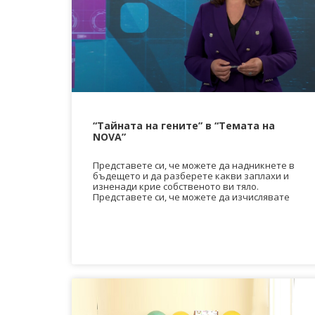
“Тайната на гените” в “Темата на
NOVA”
Медицински факултет
Факултет по дентална медицина
Фармацевтичен факултет
Представете си, че можете да надникнете в
Факултет по обществено здраве
бъдещето и да разберете какви заплахи и
Филиал „Проф. д-р Ив. Митев” –
изненади крие собственото ви тяло.
Враца
Представете си, че можете да изчислявате
Медицински колеж – София
Научно-изследователски институт