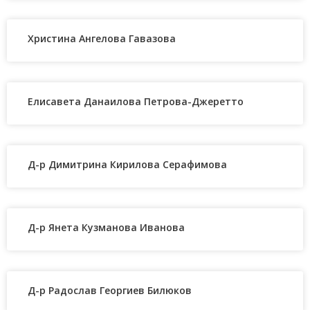
Христина Ангелова Гавазова
Елисавета Данаилова Петрова-Джеретто
Д-р Димитрина Кирилова Серафимова
Д-р Янета Кузманова Иванова
Д-р Радослав Георгиев Билюков