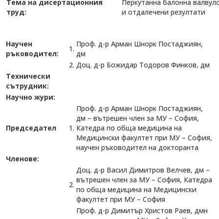
Тема на дисертационния
Перкутанна балонна валвул
труд:
и отдалечени резултати
Научен
Проф. д-р Арман Шнорк Постаджиян,
1.
ръководител:
дм
2.
Доц. д-р Божидар Тодоров Финков, дм
Технически
сътрудник:
Научно жури:
Проф. д-р Арман Шнорк Постаджиян,
дм – вътрешен член за МУ – София,
Председател
1.
Катедра по обща медицина на
Медицински факултет при МУ – София,
научен ръководител на докторанта
Членове:
Доц. д-р Васил Димитров Велчев, дм –
вътрешен член за МУ – София, Катедра
2.
по обща медицина на Медицински
факултет при МУ – София
Проф. д-р Димитър Христов Раев, дмн