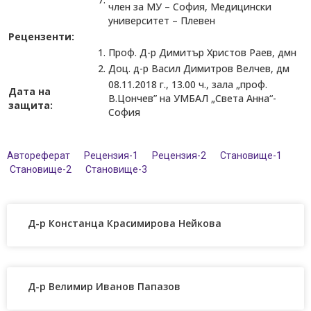
член за МУ – София, Медицински
университет – Плевен
Рецензенти:
1.
Проф. Д-р Димитър Христов Раев, дмн
2.
Доц. д-р Васил Димитров Велчев, дм
08.11.2018 г., 13.00 ч., зала „проф.
Дата на
В.Цончев” на УМБАЛ „Света Анна“-
защита:
София
Автореферат
Рецензия-1
Рецензия-2
Становище-1
Становище-2
Становище-3
Д-р Констанца Красимирова Нейкова
Д-р Велимир Иванов Папазов