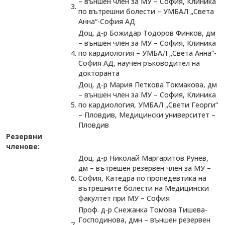
– външен член за МУ – София, Клиника
3.
по вътрешни болести – УМБАЛ „Света
Анна“-София АД
Доц. д-р Божидар Тодоров Финков, дм
– външен член за МУ – София, Клиника
4.
по кардиология – УМБАЛ „Света Анна“-
София АД, научен ръководител на
докторанта
Доц. д-р Мария Петкова Токмакова, дм
– външен член за МУ – София, Клиника
5.
по кардиология, УМБАЛ „Свети Георги“
– Пловдив, Медицински университет –
Пловдив
Резервни
членове:
Доц. д-р Николай Маргаритов Рунев,
дм – вътрешен резервен член за МУ –
6.
София, Катедра по пропедевтика на
вътрешните болести на Медицински
факултет при МУ – София
Проф. д-р Снежанка Томова Тишева-
Господинова, дмн – външен резервен
7.