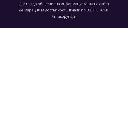
Достъп до обществена информация
Карта на сайта
Декларация за достъпност
Сигнали по ЗЗЛПСПОИН
Антикорупция