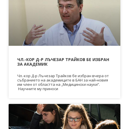
ЧЛ.-КОР Д-Р ЛЪЧЕЗАР ТРАЙКОВ БЕ ИЗБРАН
ЗА АКАДЕМИК
Чл.-кор Д-р Лъчезар Трайков бе избран вчера от
събранието на академиците в БАН за най-новия
им член от областта на „Медицински науки“.
Научните му приноси