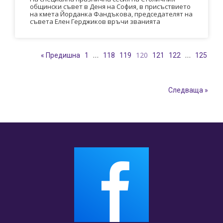
общински съвет в Деня на София, в присъствието
на кмета Йорданка Фандъкова, председателят на
съвета Елен Герджиков връчи званията
…
120
…
« Предишна
1
118
119
121
122
125
Следваща »