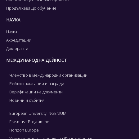
Продължаващо обучение
НАУКА
Наука
Акредитации
Докторанти
МЕЖДУНАРОДНА ДЕЙНОСТ
Членство в международни организации
Рейтинг класации и награди
Верификации на документи
Новини и събития
European University INGENIUM
Erasmus+ Programme
Horizon Europe
Университетска агенция на Франкофонията