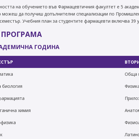
остта на обучението във Фармацевтичния факултет е 5 академич
о можеш да получиш допълнителни специализации по Промишлен
 семестър. Учебния план за студентите фармацевти включва 39 
 ПРОГРАМА
КАДЕМИЧНА ГОДИНА
ЕСТЪР
ВТОР
матика
Обща 
 биология
Физик
фармацията
Прило
ганична химия
Анато
офизика
Физио
ик
Латинс