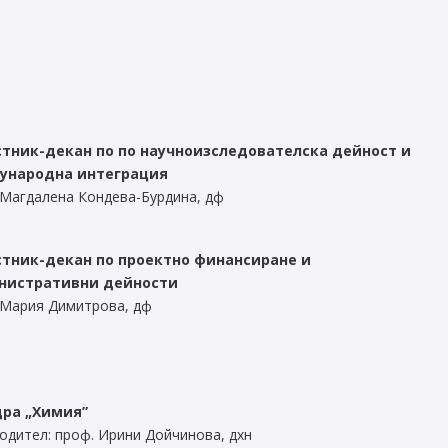
тник-декан по по научноизследователска дейност и
ународна интеграция
 Магдалена Кондева-Бурдина, дф
тник-декан по проектно финансиране и
нистративни дейности
 Мария Димитрова, дф
дра „Химия”
одител: проф. Ирини Дойчинова, дхн