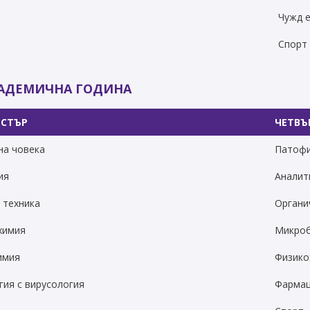
Чужд е
Спорт
КАДЕМИЧНА ГОДИНА
ЕСТЪР
ЧЕТВЪ
на човека
Патофи
ия
Аналит
 техника
Органи
химия
Микроб
имия
Физико
ия с вирусология
Фармац