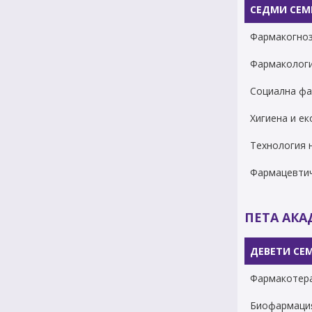
СЕДМИ СЕМ
Фармакогнози
Фармаколог
Социална фа
Хигиена и ек
Технология н
Фармацевтич
ПЕТА АК
ДЕВЕТИ СЕ
Фармакотер
Биофармация