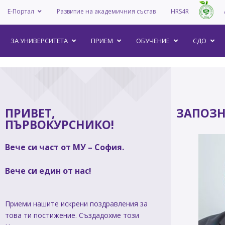
Е-Портал
Развитие на академичния състав
HRS4R
–
ЗА УНИВEРСИТЕТА
ПРИЕМ
ОБУЧЕНИЕ
СДО
ПРИВЕТ,
ЗАПОЗН
ПЪРВОКУРСНИКО!
Вече си част от МУ – София.
Вече си един от нас!
Приеми нашите искрени поздравления за
това ти постижение. Създадохме този