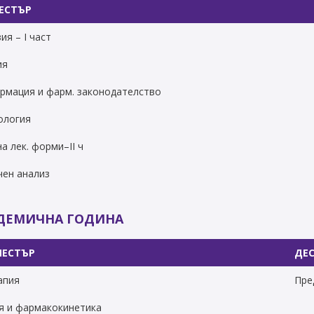
ЕСТЪР
я – І част
ия
рмация и фарм. законодателство
ология
а лек. форми–ІI ч
ен анализ
АДЕМИЧНА ГОДИНА
МЕСТЪР
ДЕС
апия
Пре
 и фармакокинетика