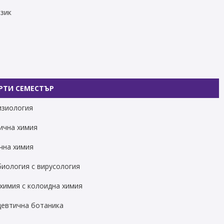
зик
РТИ СЕМЕСТЪР
зиология
ична химия
чна химия
иология с вирусология
химия с колоидна химия
евтична ботаника