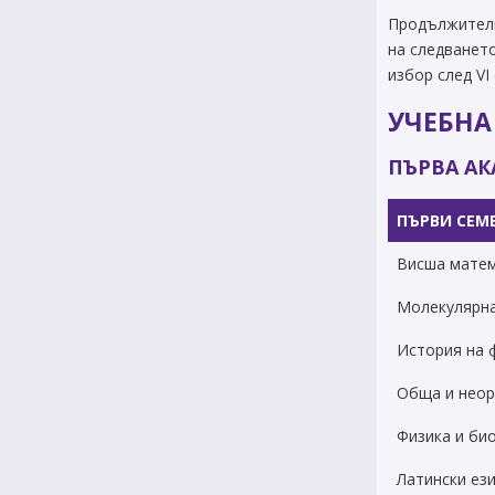
Продължителн
на следванет
избор след VI
УЧЕБНА
ПЪРВА А
ПЪРВИ СЕМ
Висша мате
Молекулярна
История на 
Обща и неор
Физика и би
Латински ез