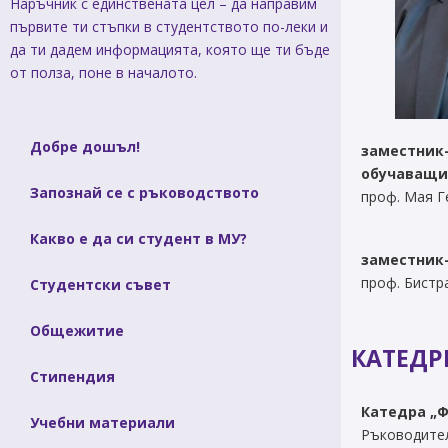
Наръчник с единствената цел – да направим
първите ти стъпки в студентството по-леки и
да ти дадем информацията, която ще ти бъде
от полза, поне в началото.
Добре дошъл!
заместник-
обучаващи 
Запознай се с ръководството
проф. Мая Г
Медицински факултет
Факултет по дентална медицина
Фармацевтичен факултет
Какво е да си студент в МУ?
Факултет по обществено здраве
заместник
Филиал „Проф. д-р Ив. Митев” –
Враца
проф. Бистр
Студентски съвет
Медицински колеж – София
Научно-изследователски институт
Общежитие
КАТЕДР
Стипендия
Катедра „
Учебни материали
Ръководител