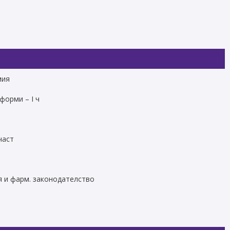
мия
форми – І ч
част
 и фарм. законодателство