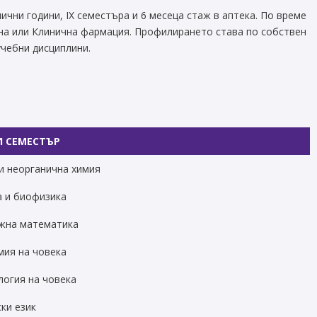
ни години, IX семестъра и 6 месеца стаж в аптека. По време
а или Клинична фармация. Профилирането става по собствен
учебни дисциплини.
И СЕМЕСТЪР
и неорганична химия
а и биофизика
жна математика
мия на човека
логия на човека
ки език