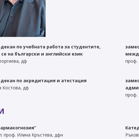
декан по учебната работа
за студентите,
замес
се на български и английски език
межд
еоргиева, дф
проф.
ДЕОС
СОССБОС
Развойно-
-декан по акредитация и атестация
замес
техническа
база
а Костова, дф
адми
Почивна
проф.
база-Китен
И
Фармакогнозия”
Кате
: проф. Илина Кръстева, дфн
Ръков