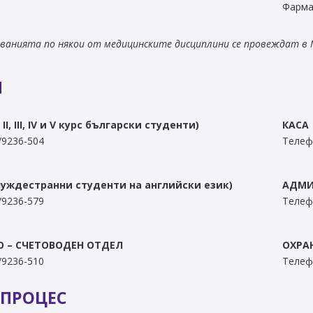
Фарма
ванията по някои от медицинските дисциплини се провеждат в 
И
ІІ, ІІІ, ІV и V курс български студенти)
КАСА
/9236-504
Телеф
уждестранни студенти на английски език)
АДМИ
/9236-579
Телеф
 – СЧЕТОВОДЕН ОТДЕЛ
ОХРА
/9236-510
Телеф
 ПРОЦЕС