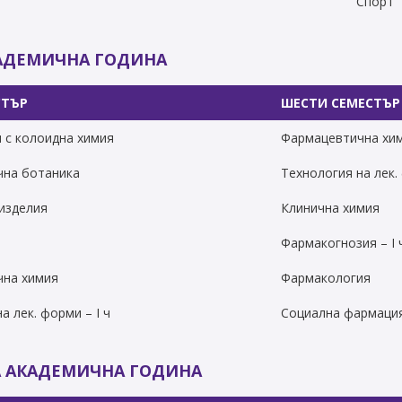
Спорт
КАДЕМИЧНА ГОДИНА
СТЪР
ШЕСТИ СЕМЕСТЪР
 с колоидна химия
Фармацевтична хи
на ботаника
Технология на лек. 
изделия
Клинична химия
Фармакогнозия – І 
чна химия
Фармакология
а лек. форми – І ч
Социална фармация
А АКАДЕМИЧНА ГОДИНА