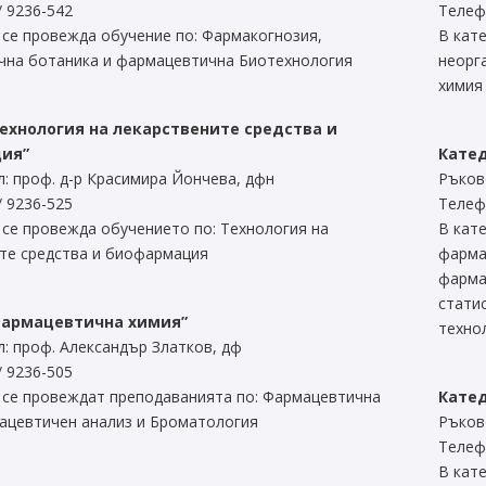
/ 9236-542
Телеф
 се провежда обучение по: Фармакогнозия,
В кат
чна ботаника и фармацевтична Биотехнология
неорг
химия
ехнология на лекарствените средства и
ия”
Кате
: проф. д-р Красимира Йончева, дфн
Ръков
/ 9236-525
Телеф
 се провежда обучението по: Технология на
В кат
те средства и биофармация
фарма
фарма
стати
Фармацевтична химия”
техно
: проф. Александър Златков, дф
/ 9236-505
 се провеждат преподаванията по: Фармацевтична
Катед
ацевтичен анализ и Броматология
Ръков
Телеф
В кат