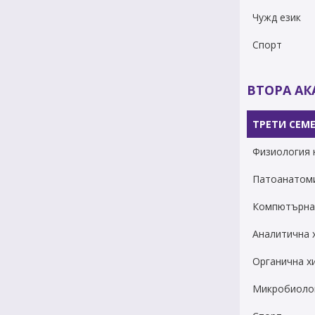
Чужд език
Спорт
ВТОРА А
ТРЕТИ СЕМ
Физиология 
Патоанатом
Компютърна
Аналитична 
Органична х
Микробиолог