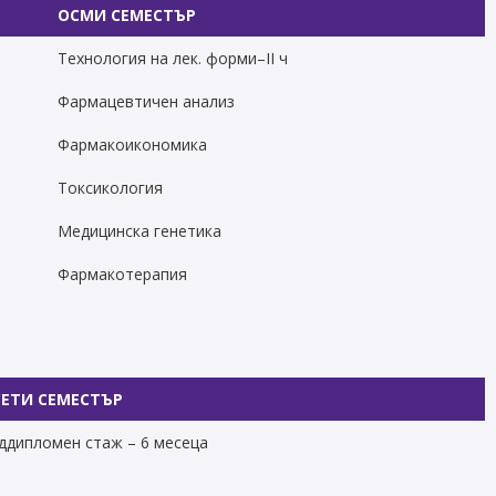
ОСМИ СЕМЕСТЪР
Технология на лек. форми–ІI ч
Фармацевтичен анализ
Фармакоикономика
Токсикология
Медицинска генетика
Фармакотерапия
ЕТИ СЕМЕСТЪР
ддипломен стаж – 6 месеца