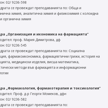
он: 02/ 9236-598
едрата се провеждат преподаванията по: Обща и
анична химия, аналитична химия и физикохимия с колоидна
 и органична химия
дра „Организация и икономика на фармацията”
одител: проф. Мария Димитрова, дф
он: 02/ 9236-545
едрата се провеждат преподаванията по: Социална
ция, фармакоикономика, фармацевтични грижи, история на
цията, медицински изделия, висша математика,
стически методи във фармацията и информационни
логии
ра „Фармакология, фармакотерапия и токсикология”
одител: Проф. д-р Георги Момеков, дфн
он: 02/ 9236-582
едрата се провеждат преподаванията по: