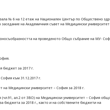
. в зала № 6 на 12 етаж на Национален Център по Обществено зд
вно заседание на Академичния съвет на Медицински университет
аконосъобразността на проведеното Общо събрание на МУ- Со
ДЕОС
СОССБОС
София.
Развойно-
техническа
я бюджет за 2017 г.
база
Почивна
база-Китен
София към 31.12.2017 г.
 на Медицински университет – София за 2018 г.
 (чл.91, ал.2 от ЗВО) на Медицински университет – София общ
а бюджета за 2018 г., както и на собствените бюджети на