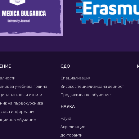
ЕНИЕ
СДО
алности
Специализация
лник за учебната година
Високоспециализирана дейност
и за занятия и изпити
Продължаващо обучение
ник на първокурсника
НАУКА
сова информация
Наука
нционно обучение
Акредитации
Докторанти