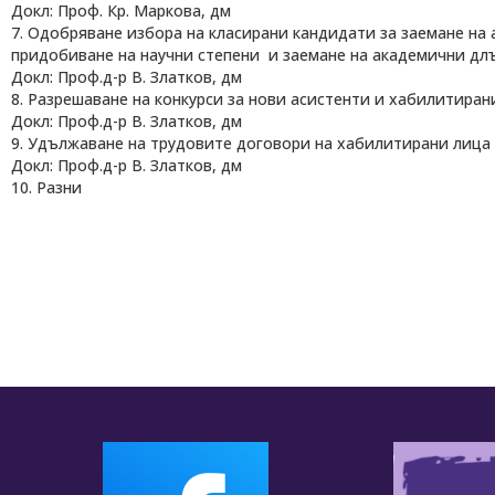
Докл: Проф. Кр. Маркова, дм
7. Одобряване избора на класирани кандидати за заемане на
придобиване на научни степени и заемане на академични дл
Докл: Проф.д-р В. Златков, дм
8. Разрешаване на конкурси за нови асистенти и хабилитира
Докл: Проф.д-р В. Златков, дм
9. Удължаване на трудовите договори на хабилитирани лица 
Докл: Проф.д-р В. Златков, дм
10. Разни