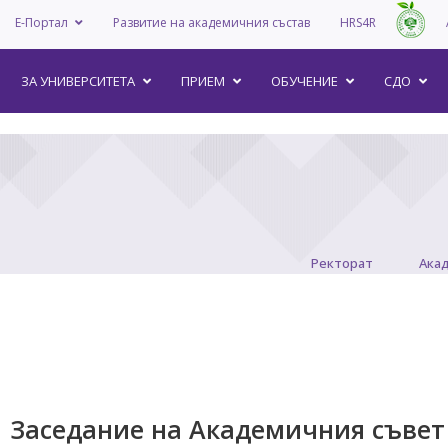
Е-Портал
Развитие на академичния състав
HRS4R
–
ЗА УНИВEРСИТЕТА
ПРИЕМ
ОБУЧЕНИЕ
СДО
Ректорат
Ака
Заседание на Академичния съвет 