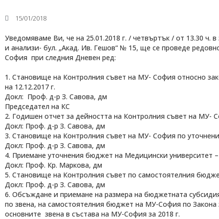
15/01/2018
Уведомяваме Ви, че на 25.01.2018 г. / четвъртък / от 13.30 ч
и анализи- бул. „Акад. Ив. Гешов“ № 15, ще се проведе редо
София при следния Дневен ред:
1. Становище на Контролния съвет на МУ- София относно з
на 12.12.2017 г.
Докл: Проф. д-р З. Савова, дм
Медицински факултет
Председател на КС
Факултет по дентална медицина
Фармацевтичен факултет
2. Годишен отчет за дейността на Контролния съвет на МУ- 
Факултет по обществено здраве
Докл: Проф. д-р З. Савова, дм
Филиал „Проф. д-р Ив. Митев” –
3. Становище на Контролния съвет на МУ- София по уточнени
Враца
Медицински колеж – София
Докл: Проф. д-р З. Савова, дм
Научно-изследователски институт
4. Приемане уточнения бюджет на Медицински университет – 
Докл: Проф. Кр. Маркова, дм
5. Становище на Контролния съвет по самостоятелния бюджет
Докл: Проф. д-р З. Савова, дм
6. Обсъждане и приемане на размера на бюджетната субсидия
по звена, на самостоятелния бюджет на МУ-София по Закона з
основните звена в състава на МУ-София за 2018 г.