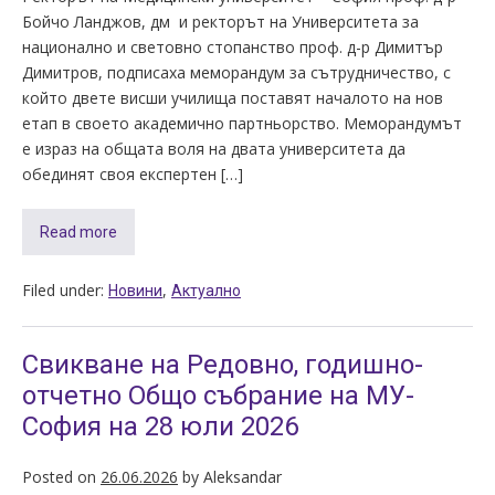
Бойчо Ланджов, дм и ректорът на Университета за
национално и световно стопанство проф. д-р Димитър
Димитров, подписаха меморандум за сътрудничество, с
който двете висши училища поставят началото на нов
етап в своето академично партньорство. Меморандумът
е израз на общата воля на двата университета да
обединят своя експертен […]
Read more
Filed under:
,
Новини
Актуално
Свикване на Редовно, годишно-
отчетно Общо събрание на МУ-
София на 28 юли 2026
Posted on
26.06.2026
by
Aleksandar