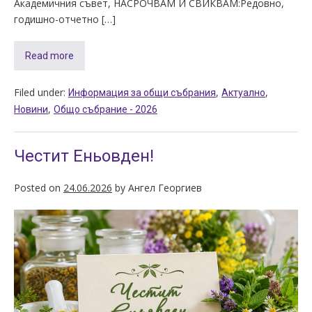
Академичния съвет, НАСРОЧВАМ И СВИКВАМ:Редовно,
годишно-отчетно […]
Read more
Filed under:
,
,
Информация за общи събрания
Актуално
,
Новини
Общо събрание - 2026
Честит Еньовден!
Posted on
24.06.2026
by
Ангел Георгиев