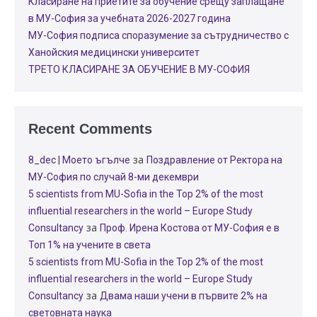
Класиране на приетите за обучение срещу заплащане
в МУ-София за учебната 2026-2027 година
МУ-София подписа споразумение за сътрудничество с
Ханойския медицински университет
ТРЕТО КЛАСИРАНЕ ЗА ОБУЧЕНИЕ В МУ-СОФИЯ
Recent Comments
за
8_dec | Моето ъгълче
Поздравление от Ректора на
МУ-София по случай 8-ми декември
5 scientists from MU-Sofia in the Top 2% of the most
influential researchers in the world – Europe Study
за
Consultancy
Проф. Ирена Костова от МУ-София е в
Топ 1% на учените в света
5 scientists from MU-Sofia in the Top 2% of the most
influential researchers in the world – Europe Study
за
Consultancy
Двама наши учени в първите 2% на
световната наука