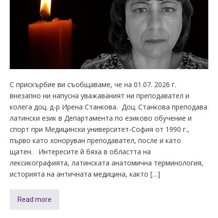
С прискърбие ви съобщаваме, че на 01.07. 2026 г.
внезапно ни напусна уважаваният ни преподавател и
колега доц. д-р Ирена Станкова. Доц. Станкова преподава
латински език в Департамента по езиково обучение и
спорт при Медицински университет-София от 1990 г.,
първо като хоноруван преподавател, после и като
щатен. Интересите й бяха в областта на
лексикографията, латинската анатомична терминология,
историята на античната медицина, както […]
Read more