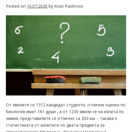
Posted on
10.07.2026
by
Krasi Pastirova
От явилите се 1312 кандидат-студенти, отлични оценки по
биология имат 161 души , а от 1230 явили се на изпита по
химия, представилите се отлично са 203-ма – такава е
статистиката от изпитите по двата предмета за
специалностите Медицина, Дентална медицина и