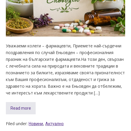
Уважаеми колеги – фармацевти, Приемете най-сърдечни
поздравления по случай Еньовден – професионалния
празник на българските фармацевти.На този ден, свързан
с лечебната сила на природата и вековните традиции в
познанието за билките, изразяваме своята признателност
към Вашия професионализъм, отдаденост и грижа за
здравето на хората. Важно е на Еньовден да отбележим,
че интересът към лекарствените продукти […]
Read more
Filed under:
,
Новини
Актуално