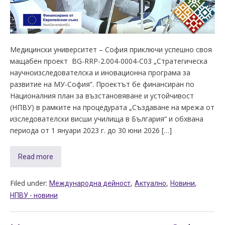
Медицински университет – София приключи успешно своя
мащабен проект BG-RRP-2.004-0004-C03 „Стратегическа
научноизследователска и иновационна програма за
развитие на МУ-София“. Проектът бе финансиран по
Националния план за възстановяване и устойчивост
(НПВУ) в рамките на процедурата „Създаване на мрежа от
изследователски висши училища в България“ и обхвана
периода от 1 януари 2023 г. до 30 юни 2026 […]
Read more
Filed under:
,
,
,
Международнa дейност
Актуално
Новини
НПВУ - новини