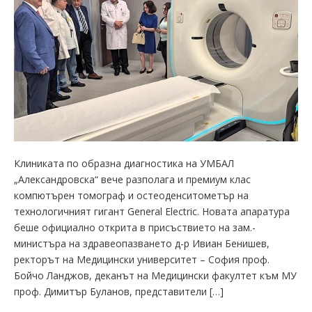
Клиниката по образна диагностика на УМБАЛ
„Александровска“ вече разполага и премиум клас
компютърен томограф и остеоденситометър на
технологичният гигант General Electric. Новата апаратура
беше официално открита в присъствието на зам.-
министъра на здравеопазването д-р Ивиан Бенишев,
ректорът на Медицински университет – София проф.
Бойчо Ланджов, деканът на Медицински факултет към МУ
проф. Димитър Буланов, представители […]