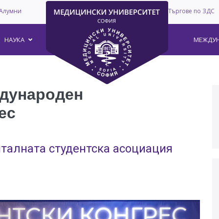
Алумни
Търгове по ЗДС
–
НАУКА
МЕЖДУН
дународен
ес
талната студентска асоциация