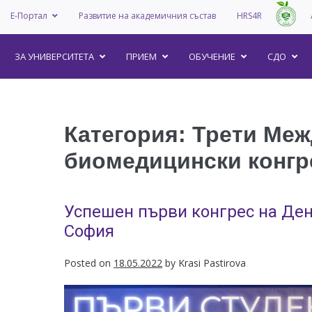
Е-Портал
Развитие на академичния състав
HRS4R
–
ЗА УНИВEРСИТЕТА
ПРИЕМ
ОБУЧЕНИЕ
СДО
Категория:
Трети Меж
биомедицински конгр
Успешен първи конгрес на Ден
София
Posted on
18.05.2022
by
Krasi Pastirova