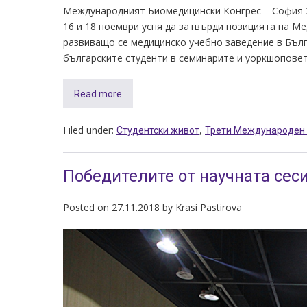
Международният Биомедицински Конгрес – София 20
16 и 18 ноември успя да затвърди позицията на М
развиващо се медицинско учебно заведение в Бълг
българските студенти в семинарите и уоркшоповет
Read more
Filed under:
,
Студентски живот
Трети Международен 
Победителите от научната сеси
Posted on
27.11.2018
by
Krasi Pastirova