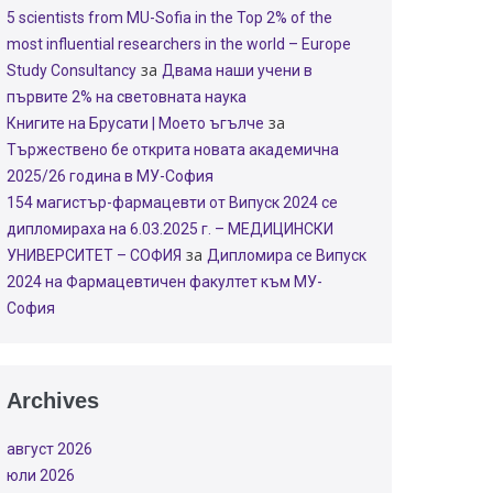
5 scientists from MU-Sofia in the Top 2% of the
most influential researchers in the world – Europe
за
Study Consultancy
Двама наши учени в
първите 2% на световната наука
за
Книгите на Брусати | Моето ъгълче
Тържествено бе открита новата академична
2025/26 година в МУ-София
154 магистър-фармацевти от Випуск 2024 се
дипломираха на 6.03.2025 г. – МЕДИЦИНСКИ
за
УНИВЕРСИТЕТ – СОФИЯ
Дипломира се Випуск
2024 на Фармацевтичен факултет към МУ-
София
Archives
август 2026
юли 2026