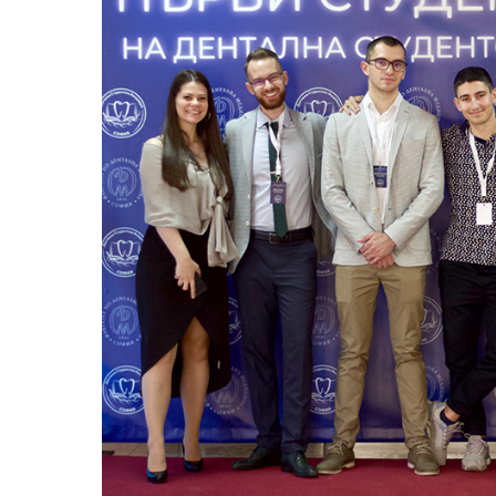
Медицински факултет
Факултет по дентална медицина
Фармацевтичен факултет
Факултет по обществено здраве
Филиал „Проф. д-р Ив. Митев” –
Враца
Медицински колеж – София
Научно-изследователски институт