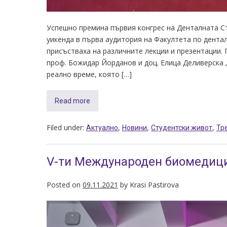
Успешно премина първия конгрес на Денталната Ст
уикенда в първа аудитория на Факултета по дентал
присъстваха на различните лекции и презентации.
проф. Божидар Йорданов и доц. Елица Деливерска 
реално време, която […]
Read more
Filed under:
,
,
,
Актуално
Новини
Студентски живот
Тр
V-ти Международен биомедици
Posted on
09.11.2021
by
Krasi Pastirova