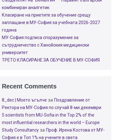
Създателят на “Беналгин” – първият български
комбиниран аналгетик
Класиране на приетите за обучение срещу
заплащане в МУ-София за учебната 2026-2027
година
МУ-София подписа споразумение за
сътрудничество с Ханойския медицински
университет
ТРЕТО КЛАСИРАНЕ ЗА ОБУЧЕНИЕ В МУ-СОФИЯ
Recent Comments
за
8_dec | Моето ъгълче
Поздравление от
Ректора на МУ-София по случай 8-ми декември
5 scientists from MU-Sofia in the Top 2% of the
most influential researchers in the world – Europe
за
Study Consultancy
Проф. Ирена Костова от МУ-
София е в Топ 1% на учените в света