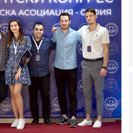
ДЕОС
СОССБОС
Развойно-
техническа
база
Почивна
база-Китен