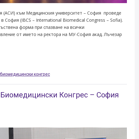
ия (АСИ) към Медицинския университет – София проведе
офия (IBCS – International Biomedical Congress – Sofia).
съствена форма при спазване на всички
вление от името на ректора на МУ-София акад. Лъчезар
биомедицински конгрес
 Биомедицински Конгрес – София