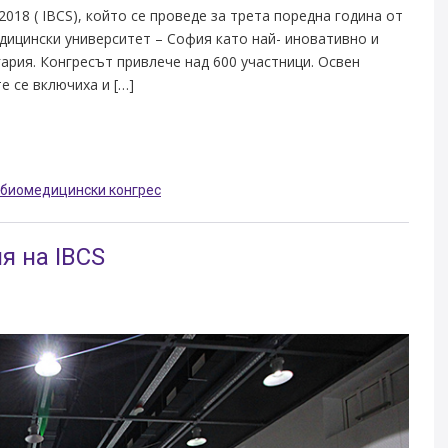
18 ( IBCS), който се проведе за трета поредна година от
едицински университет – София като най- иновативно и
ария. Конгресът привлече над 600 участници. Освен
е се включиха и […]
биомедицински конгрес
я на IBCS