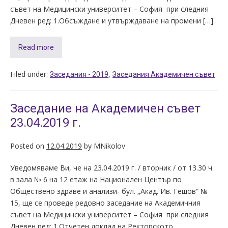
съвет на Медицински университет – София при следния
Дневен ред: 1.Обсъждане и утвърждаване на промени […]
Read more
Filed under:
,
Заседания - 2019
Заседания Академичен съвет
Заседание на Академичен съвет
23.04.2019 г.
Posted on
12.04.2019
by
MNikolov
Уведомяваме Ви, че на 23.04.2019 г. / вторник / от 13.30 ч.
в зала № 6 на 12 етаж на Национален Център по
Обществено здраве и анализи- бул. „Акад. Ив. Гешов“ №
15, ще се проведе редовно заседание на Академичния
съвет на Медицински университет – София при следния
Дневен ред: 1.Отчетен доклад на Ректорското