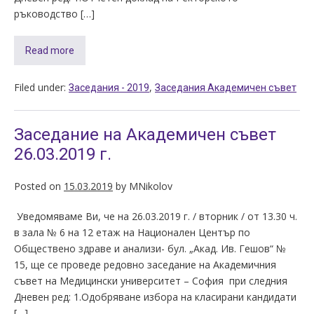
ръководство […]
Read more
Filed under:
,
Заседания - 2019
Заседания Академичен съвет
Заседание на Академичен съвет
26.03.2019 г.
Posted on
15.03.2019
by
MNikolov
Уведомяваме Ви, че на 26.03.2019 г. / вторник / от 13.30 ч.
в зала № 6 на 12 етаж на Национален Център по
Обществено здраве и анализи- бул. „Акад. Ив. Гешов“ №
15, ще се проведе редовно заседание на Академичния
съвет на Медицински университет – София при следния
Дневен ред: 1.Одобряване избора на класирани кандидати
[…]