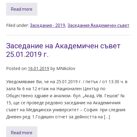
Read more
Filed under:
,
Заседания - 2019
Заседания Академичен съвет
Заседание на Академичен съвет
25.01.2019 г.
Posted on
16.01.2019
by
MNikolov
Уведомяваме Ви, че на 25.01.2019 г. / петък / от 13.30 ч. в
зала № 6 на 12 етаж на Национален Център по
Обществено здраве и анализи- бул. „Акад. Ив. Гешов“ №
15, ще се проведе редовно заседание на Академичния
съвет на Медицински университет – София при следния
Дневен ред: 1.Годишен отчет за дейността на […]
Read more