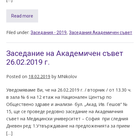
Read more
Filed under:
,
Заседания - 2019
Заседания Академичен съвет
Заседание на Академичен съвет
26.02.2019 г.
Posted on
18.02.2019
by
MNikolov
Уведомяваме Ви, че на 26.02.2019 г. / вторник / от 13.30 ч.
в зала № 6 на 12 етаж на Национален Център по
Обществено здраве и анализи- бул. „Акад. Ив. Гешов“ №
15, ще се проведе редовно заседание на Академичния
съвет на Медицински университет – София при следния
Дневен ред: 1.Утвърждаване на предложенията за прием
[…]