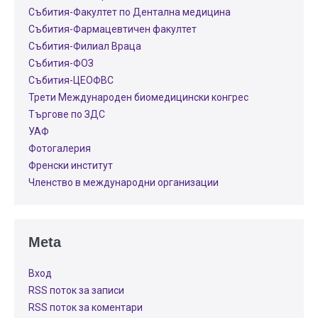
Събития-Факултет по Дентална медицина
Събития-Фармацевтичен факултет
Събития-Филиал Враца
Събития-ФОЗ
Събития-ЦЕОФВС
Трети Международен биомедицински конгрес
Търгове по ЗДС
УАФ
Фотогалерия
Френски институт
Членство в международни организации
Meta
Вход
RSS поток за записи
RSS поток за коментари