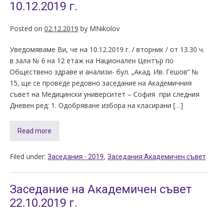
10.12.2019 г.
Posted on
02.12.2019
by
MNikolov
Уведомяваме Ви, че на 10.12.2019 г. / вторник / от 13.30 ч.
в зала № 6 на 12 етаж на Национален Център по
Обществено здраве и анализи- бул. „Акад. Ив. Гешов“ №
15, ще се проведе редовно заседание на Академичния
съвет на Медицински университет – София при следния
Дневен ред: 1. Одобряване избора на класирани […]
Read more
Filed under:
,
Заседания - 2019
Заседания Академичен съвет
Заседание на Академичен съвет
22.10.2019 г.