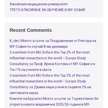
Ханойския медицински университет
ТРЕТО КЛАСИРАНЕ ЗА ОБУЧЕНИЕ В МУ-СОФИЯ
Recent Comments
за
8_dec | Моето ъгълче
Поздравление от Ректора на
МУ-София по случай 8-ми декември
5 scientists from MU-Sofia in the Top 2% of the most
influential researchers in the world – Europe Study
за
Consultancy
Проф. Ирена Костова от МУ-София е в
Топ 1% на учените в света
5 scientists from MU-Sofia in the Top 2% of the most
influential researchers in the world – Europe Study
за
Consultancy
Двама наши учени в първите 2% на
световната наука
за
Книгите на Брусати | Моето ъгълче
Тържествено бе
открита новата академична 2025/26 година в МУ-