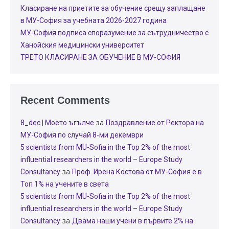
Класиране на приетите за обучение срещу заплащане
в МУ-София за учебната 2026-2027 година
МУ-София подписа споразумение за сътрудничество с
Ханойския медицински университет
ТРЕТО КЛАСИРАНЕ ЗА ОБУЧЕНИЕ В МУ-СОФИЯ
Recent Comments
за
8_dec | Моето ъгълче
Поздравление от Ректора на
МУ-София по случай 8-ми декември
5 scientists from MU-Sofia in the Top 2% of the most
influential researchers in the world – Europe Study
за
Consultancy
Проф. Ирена Костова от МУ-София е в
Топ 1% на учените в света
5 scientists from MU-Sofia in the Top 2% of the most
influential researchers in the world – Europe Study
за
Consultancy
Двама наши учени в първите 2% на