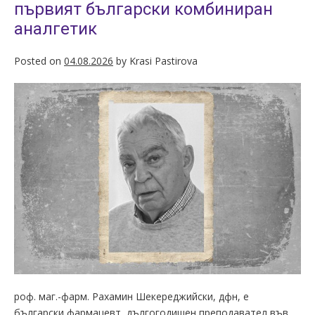
първият български комбиниран
аналгетик
Posted on
04.08.2026
by
Krasi Pastirova
роф. маг.-фарм. Рахамин Шекереджийски, дфн, е
български фармацевт, дългогодишен преподавател във