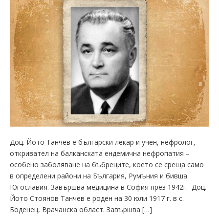
Доц. Йото Танчев е български лекар и учен, нефролог,
откривател на балканската ендемична нефропатия –
особено заболяване на бъбреците, което се среща само
в определени райони на България, Румъния и бивша
Югославия. Завършва медицина в София през 1942г. Доц.
Йото Стоянов Танчев е роден на 30 юли 1917 г. в с.
Боденец, Врачанска област. Завършва […]