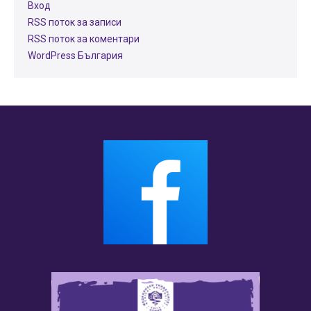
Вход
RSS поток за записи
RSS поток за коментари
WordPress България