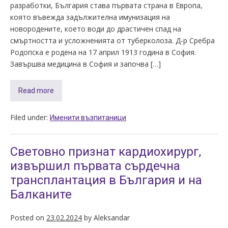
разработки, България става първата страна в Европа,
която въвежда задължителна имунизация на
новородените, което води до драстичен спад на
смъртността и усложненията от туберколоза. Д-р Сребра
Родопска е родена на 17 април 1913 година в София.
Завършва медицина в София и започва […]
Read more
Filed under:
Именити възпитаници
Световно признат кардиохирург,
извършил първата сърдечна
трансплантация в България и на
Балканите
Posted on
23.02.2024
by
Aleksandar