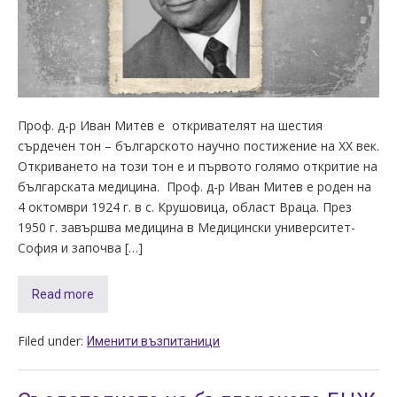
Проф. д-р Иван Митев е откривателят на шестия
сърдечен тон – българското научно постижение на XX век.
Откриването на този тон е и първото голямо откритие на
българската медицина. Проф. д-р Иван Митев е роден на
4 октомври 1924 г. в с. Крушовица, област Враца. През
1950 г. завършва медицина в Медицински университет-
София и започва […]
Read more
Filed under:
Именити възпитаници