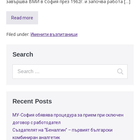
завършва ВМИ в София през 1962г. и започва работа […]
Read more
Filed under:
Именити възпитаници
Search
Recent Posts
МУ-София обявява процедура за прием при сключен
договор с работодател
Създателят на “Беналгин” – първият български
комбиниран аналгетик