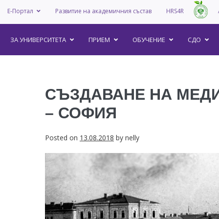
Е-Портал
Развитие на академичния състав
HRS4R
–
ЗА УНИВEРСИТЕТА
ПРИЕМ
ОБУЧЕНИЕ
СДО
СЪЗДАВАНЕ НА МЕД
– СОФИЯ
Posted on
13.08.2018
by
nelly