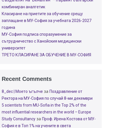
Създателят на “Беналгин” – първият български
комбиниран аналгетик
Класиране на приетите за обучение срещу
заплащане в МУ-София за учебната 2026-2027
година
МУ-София подписа споразумение за
сътрудничество с Ханойския медицински
университет
ТРЕТО КЛАСИРАНЕ ЗА ОБУЧЕНИЕ В МУ-СОФИЯ
Recent Comments
за
8_dec | Моето ъгълче
Поздравление от
Ректора на МУ-София по случай 8-ми декември
5 scientists from MU-Sofia in the Top 2% of the
most influential researchers in the world – Europe
за
Study Consultancy
Проф. Ирена Костова от МУ-
София е в Топ 1% на учените в света