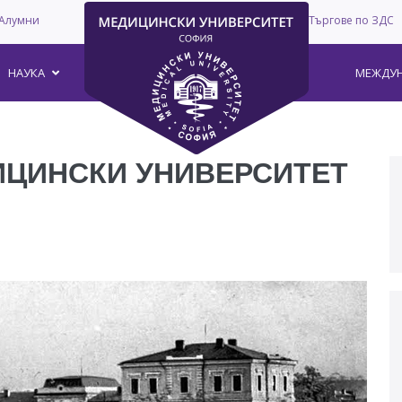
Алумни
Търгове по ЗДС
–
НАУКА
МЕЖДУН
ИЦИНСКИ УНИВЕРСИТЕТ