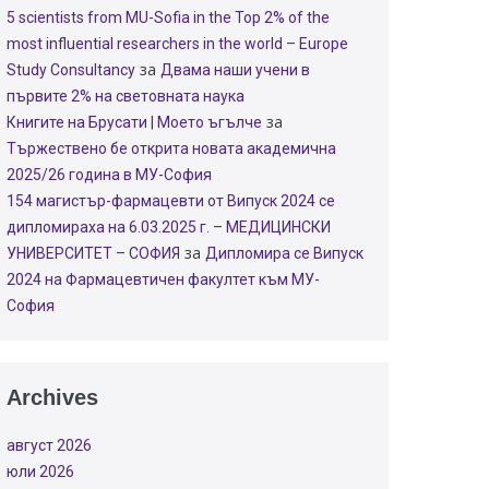
5 scientists from MU-Sofia in the Top 2% of the
most influential researchers in the world – Europe
за
Study Consultancy
Двама наши учени в
първите 2% на световната наука
за
Книгите на Брусати | Моето ъгълче
Тържествено бе открита новата академична
2025/26 година в МУ-София
154 магистър-фармацевти от Випуск 2024 се
дипломираха на 6.03.2025 г. – МЕДИЦИНСКИ
за
УНИВЕРСИТЕТ – СОФИЯ
Дипломира се Випуск
2024 на Фармацевтичен факултет към МУ-
София
Archives
август 2026
юли 2026