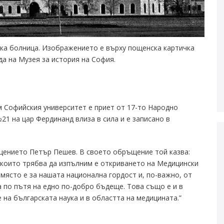
вска болница. Изображението е върху пощенска картичка
нда на Музея за история на София.
ДЕОС
 Софийския университет е приет от 17-то Народно
СОССБОС
21 на цар Фердинанд влиза в сила и е записано в
Развойно-
техническа
база
Почивна
щението Петър Пешев. В своето обръщение той казва:
база-Китен
 които трябва да изпълним е откриването на Медицински
място е за нашата национална гордост и, по-важно, от
а по пътя на едно по-добро бъдеще. Това също е и в
на българската наука и в областта на медицината.”