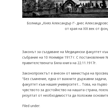
Болница „Княз Александър I“- днес Александро
от края на ХIX век от фо
Медицински факултет
Законът за създаване на Медицински факултет към
Факултет по дентална медицина
Фармацевтичен факултет
събрание на 10 Ноември 1917 г. С постановление №
Факултет по обществено здраве
правителствената Бяла книга на 22.11.1917г.
Филиал „Проф. д-р Ив. Митев” –
Враца
Медицински колеж – София
Законопроектът е внесен от министъра на просве
Научно-изследователски институт
“Без съмнение, една от важните държавни задачи,
факултет към нашия университет… Това, на първо 
чувството за достойнство на нашата страна, поел
резултат от необходимостта да положим основите 
Filed under: