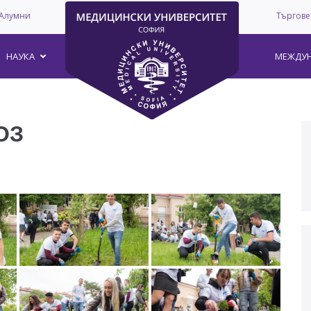
Алумни
Търгове
НАУКА
МЕЖДУН
ОЗ