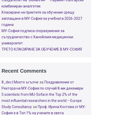
Създателят на “Беналгин” – първият български
комбиниран аналгетик
Класиране на приетите за обучение срещу
заплащане в МУ-София за учебната 2026-2027
година
МУ-София подписа споразумение за
сътрудничество с Ханойския медицински
университет
ТРЕТО КЛАСИРАНЕ ЗА ОБУЧЕНИЕ В МУ-СОФИЯ
Recent Comments
за
8_dec | Моето ъгълче
Поздравление от
Ректора на МУ-София по случай 8-ми декември
5 scientists from MU-Sofia in the Top 2% of the
most influential researchers in the world – Europe
за
Study Consultancy
Проф. Ирена Костова от МУ-
София е в Топ 1% на учените в света