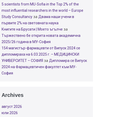
5 scientists from MU-Sofia in the Top 2% of the
most influential researchers in the world – Europe
за
Study Consultancy
Двама наши учени в
първите 2% на световната наука
за
Книгите на Брусати | Моето ъгълче
Тържествено бе открита новата академична
2025/26 година в МУ-София
154 магистър-фармацевти от Випуск 2024 се
дипломираха на 6.03.2025 г. – МЕДИЦИНСКИ
за
УНИВЕРСИТЕТ – СОФИЯ
Дипломира се Випуск
2024 на Фармацевтичен факултет към МУ-
София
Archives
август 2026
юли 2026