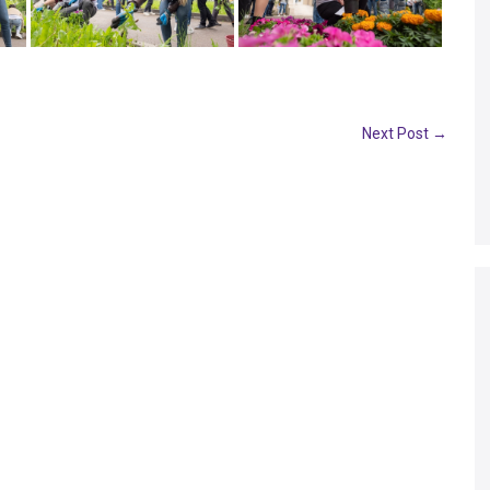
Next Post →
ДЕОС
СОССБОС
Развойно-
техническа
база
Почивна
база-Китен