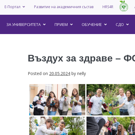
Е-Портал
Развитие на академичния състав
HRS4R
–
ЗА УНИВEРСИТЕТА
ПРИЕМ
ОБУЧЕНИЕ
СДО
Въздух за здраве – Ф
Posted on
20.05.2024
by
nelly