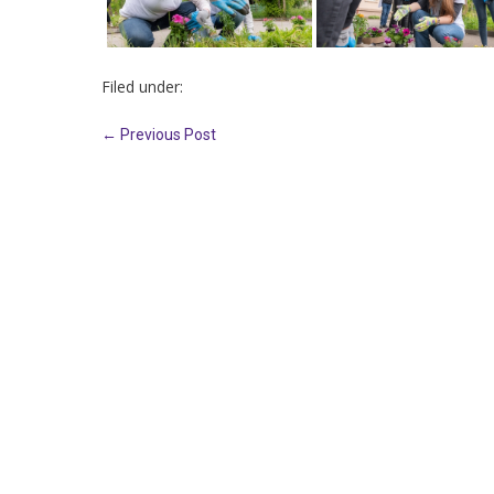
Filed under:
← Previous Post
Медицински факултет
Факултет по дентална медицина
Фармацевтичен факултет
Факултет по обществено здраве
Филиал „Проф. д-р Ив. Митев” –
Враца
Медицински колеж – София
Научно-изследователски институт