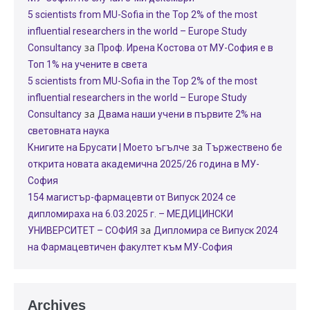
5 scientists from MU-Sofia in the Top 2% of the most
influential researchers in the world – Europe Study
за
Consultancy
Проф. Ирена Костова от МУ-София е в
Топ 1% на учените в света
5 scientists from MU-Sofia in the Top 2% of the most
influential researchers in the world – Europe Study
за
Consultancy
Двама наши учени в първите 2% на
световната наука
за
Книгите на Брусати | Моето ъгълче
Тържествено бе
открита новата академична 2025/26 година в МУ-
София
154 магистър-фармацевти от Випуск 2024 се
дипломираха на 6.03.2025 г. – МЕДИЦИНСКИ
за
УНИВЕРСИТЕТ – СОФИЯ
Дипломира се Випуск 2024
на Фармацевтичен факултет към МУ-София
Archives