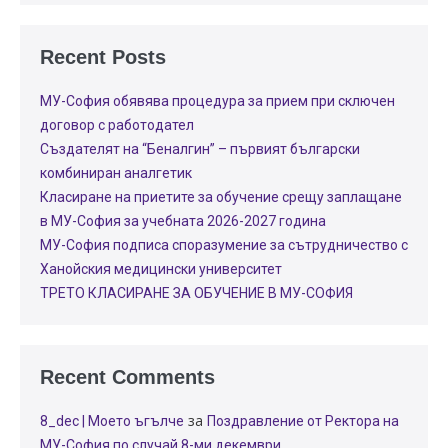
Recent Posts
МУ-София обявява процедура за прием при сключен
договор с работодател
Създателят на “Беналгин” – първият български
комбиниран аналгетик
Класиране на приетите за обучение срещу заплащане
в МУ-София за учебната 2026-2027 година
МУ-София подписа споразумение за сътрудничество с
Ханойския медицински университет
ТРЕТО КЛАСИРАНЕ ЗА ОБУЧЕНИЕ В МУ-СОФИЯ
Recent Comments
за
8_dec | Моето ъгълче
Поздравление от Ректора на
МУ-София по случай 8-ми декември