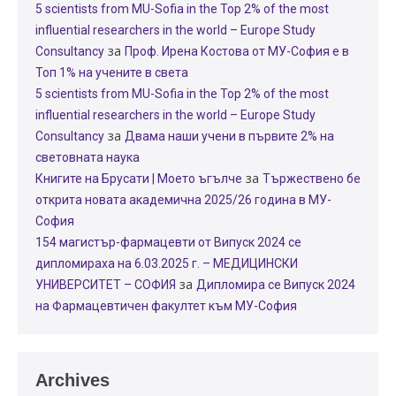
5 scientists from MU-Sofia in the Top 2% of the most
influential researchers in the world – Europe Study
за
Consultancy
Проф. Ирена Костова от МУ-София е в
Топ 1% на учените в света
5 scientists from MU-Sofia in the Top 2% of the most
influential researchers in the world – Europe Study
за
Consultancy
Двама наши учени в първите 2% на
световната наука
за
Книгите на Брусати | Моето ъгълче
Тържествено бе
открита новата академична 2025/26 година в МУ-
София
154 магистър-фармацевти от Випуск 2024 се
дипломираха на 6.03.2025 г. – МЕДИЦИНСКИ
за
УНИВЕРСИТЕТ – СОФИЯ
Дипломира се Випуск 2024
на Фармацевтичен факултет към МУ-София
Archives