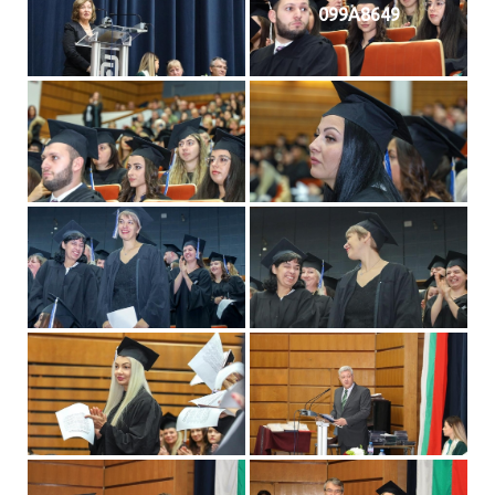
099A8649