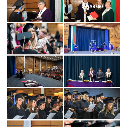
099A8760