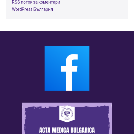
RSS поток за коментари
WordPress България