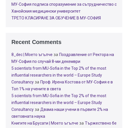
МУ-София подписа споразумение за сътрудничество с
Ханойския медицински университет
ТРЕТО КЛАСИРАНЕ ЗА ОБУЧЕНИЕ В МУ-СОФИЯ
Recent Comments
за
8_dec | Моето ъгълче
Поздравление от Ректора на
МУ-София по случай 8-ми декември
5 scientists from MU-Sofia in the Top 2% of the most
influential researchers in the world – Europe Study
за
Consultancy
Проф. Ирена Костова от МУ-София е в
Топ 1% на учените в света
5 scientists from MU-Sofia in the Top 2% of the most
influential researchers in the world – Europe Study
за
Consultancy
Двама наши учени в първите 2% на
световната наука
за
Книгите на Брусати | Моето ъгълче
Тържествено бе