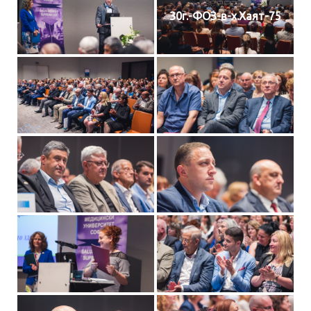
30г.-ФОЗ-в-х.Хаят-75