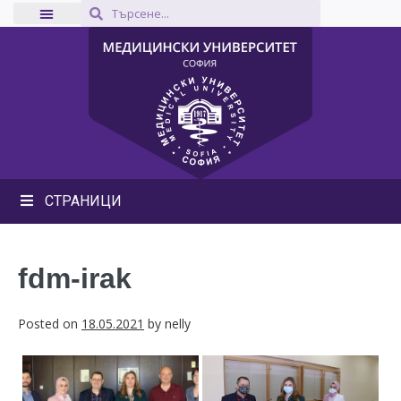
СТРАНИЦИ
fdm-irak
Posted on
18.05.2021
by
nelly