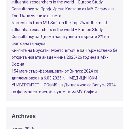
influential researchers in the world – Europe Study
за
Consultancy
Проф. Ирена Костова от МУ-София е в
Топ 1% на учените в света
5 scientists from MU-Sofia in the Top 2% of the most
influential researchers in the world – Europe Study
за
Consultancy
Двама наши учени в първите 2% на
световната наука
за
Книгите на Брусати | Моето ъгълче
Тържествено бе
открита новата академична 2025/26 година в МУ-
София
154 магистър-фармацевти от Випуск 2024 се
дипломираха на 6.03.2025 г. – МЕДИЦИНСКИ
за
УНИВЕРСИТЕТ – СОФИЯ
Дипломира се Випуск 2024
на Фармацевтичен факултет към МУ-София
Archives
август 2026