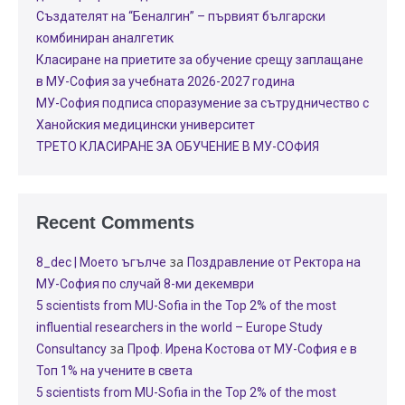
Създателят на “Беналгин” – първият български
комбиниран аналгетик
Класиране на приетите за обучение срещу заплащане
в МУ-София за учебната 2026-2027 година
МУ-София подписа споразумение за сътрудничество с
Ханойския медицински университет
ТРЕТО КЛАСИРАНЕ ЗА ОБУЧЕНИЕ В МУ-СОФИЯ
Recent Comments
за
8_dec | Моето ъгълче
Поздравление от Ректора на
МУ-София по случай 8-ми декември
5 scientists from MU-Sofia in the Top 2% of the most
influential researchers in the world – Europe Study
за
Consultancy
Проф. Ирена Костова от МУ-София е в
Топ 1% на учените в света
5 scientists from MU-Sofia in the Top 2% of the most