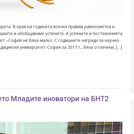
рата. В края на годината всички правим равносметка и
шките и обобщаваме успехите. А успехите и постиженията
т –София не бяха малко. С годишните награди за научно-
ицински университет-София за 2017 г., бяха отличени, […]
ето Младите иноватори на БНТ2