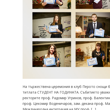
На тържествена церемония в клуб Перото снощи б
титлата СТУДЕНТ НА ГОДИНАТА. Събитието уважиха
ректорите проф. Радомир Угринов, проф. Валентин
проф. Цекомир Воденичаров, зам.-декана проф. Ма
Международна интеграция на МУ проф. […]