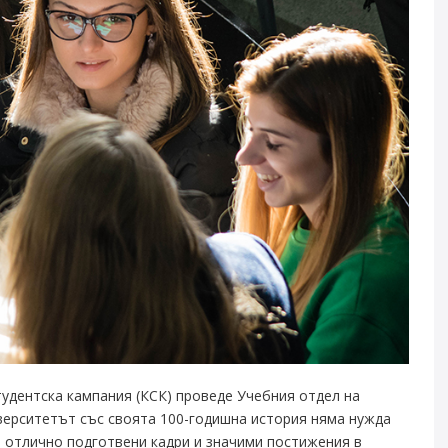
тудентска кампания (КСК) проведе Учебния отдел на
верситетът със своята 100-годишна история няма нужда
 отлично подготвени кадри и значими постижения в