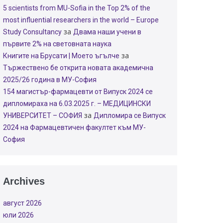
5 scientists from MU-Sofia in the Top 2% of the
most influential researchers in the world – Europe
за
Study Consultancy
Двама наши учени в
първите 2% на световната наука
за
Книгите на Брусати | Моето ъгълче
Тържествено бе открита новата академична
2025/26 година в МУ-София
154 магистър-фармацевти от Випуск 2024 се
дипломираха на 6.03.2025 г. – МЕДИЦИНСКИ
за
УНИВЕРСИТЕТ – СОФИЯ
Дипломира се Випуск
2024 на Фармацевтичен факултет към МУ-
София
Archives
август 2026
юли 2026