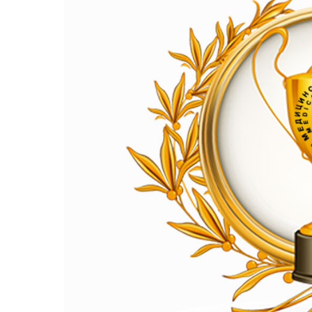
Медицински факултет
Факултет по дентална медицина
Фармацевтичен факултет
Факултет по обществено здраве
Филиал „Проф. д-р Ив. Митев” –
Враца
Медицински колеж – София
Научно-изследователски институт