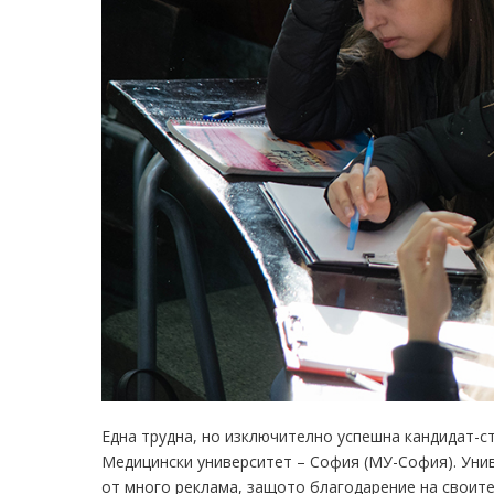
Една трудна, но изключително успешна кандидат-с
Медицински университет – София (МУ-София). Уни
от много реклама, защото благодарение на своите