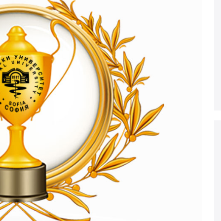
ДЕОС
СОССБОС
Развойно-
техническа
база
Почивна
база-Китен