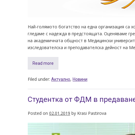
Най-голямото богатство на една организация са хо
гледаме с надежда в предстоящата. Оценяваме гре
на академичната общност в Медицински университе
изследователска и преподавателска дейност на Мед
Read more
Filed under:
,
Актуално
Новини
Студентка от ФДМ в предаван
Posted on
02.01.2019
by
Krasi Pastirova