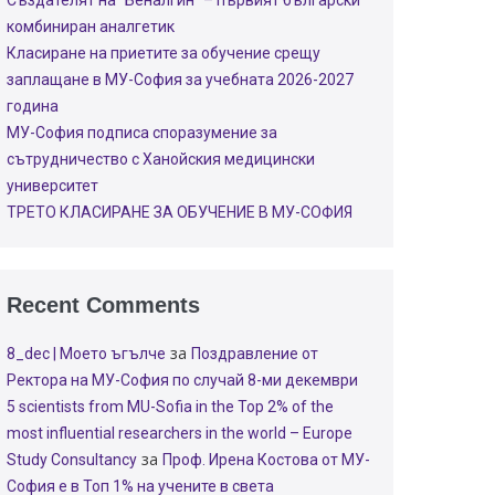
Създателят на “Беналгин” – първият български
комбиниран аналгетик
Класиране на приетите за обучение срещу
заплащане в МУ-София за учебната 2026-2027
година
МУ-София подписа споразумение за
сътрудничество с Ханойския медицински
университет
ТРЕТО КЛАСИРАНЕ ЗА ОБУЧЕНИЕ В МУ-СОФИЯ
Recent Comments
за
8_dec | Моето ъгълче
Поздравление от
Ректора на МУ-София по случай 8-ми декември
5 scientists from MU-Sofia in the Top 2% of the
most influential researchers in the world – Europe
за
Study Consultancy
Проф. Ирена Костова от МУ-
София е в Топ 1% на учените в света