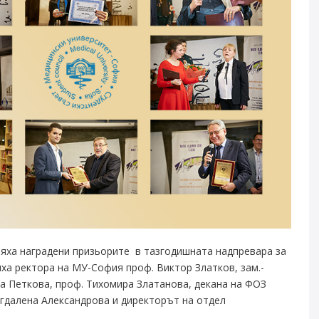
яха наградени призьорите в тазгодишната надпревара за
 ректора на МУ-София проф. Виктор Златков, зам.-
а Петкова, проф. Тихомира Златанова, декана на ФОЗ
гдалена Александрова и директорът на отдел