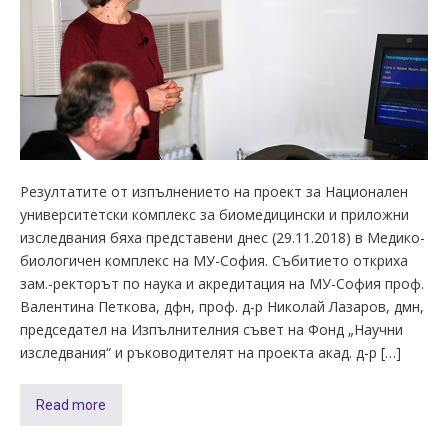
Резултатите от изпълнението на проект за Национален
университетски комплекс за биомедицински и приложни
изследвания бяха представени днес (29.11.2018) в Медико-
биологичен комплекс на МУ-София. Събитието откриха
зам.-ректорът по наука и акредитация на МУ-София проф.
Валентина Петкова, дфн, проф. д-р Николай Лазаров, дмн,
председател на Изпълнителния съвет на Фонд „Научни
изследвания“ и ръководителят на проекта акад. д-р […]
Read more