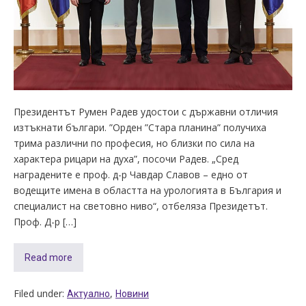
Президентът Румен Радев удостои с държавни отличия
изтъкнати българи. ”Орден ”Стара планина” получиха
трима различни по професия, но близки по сила на
характера рицари на духа”, посочи Радев. „Сред
наградените е проф. д-р Чавдар Славов – eдно от
водещите имена в областта на урологията в България и
специалист на световно ниво“, отбеляза Президетът.
Проф. Д-р […]
Read more
Filed under:
,
Актуално
Новини