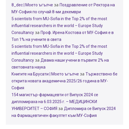
за
8_dec | Моето ъгълче
Поздравление от Ректора на
МУ-София по случай 8-ми декември
5 scientists from MU-Sofia in the Top 2% of the most
influential researchers in the world – Europe Study
за
Consultancy
Проф. Ирена Костова от МУ-София е в
Топ 1% на учените в света
5 scientists from MU-Sofia in the Top 2% of the most
influential researchers in the world – Europe Study
за
Consultancy
Двама наши учени в първите 2% на
световната наука
за
Книгите на Брусати | Моето ъгълче
Тържествено бе
открита новата академична 2025/26 година в МУ-
София
154 магистър-фармацевти от Випуск 2024 се
дипломираха на 6.03.2025 г. – МЕДИЦИНСКИ
за
УНИВЕРСИТЕТ – СОФИЯ
Дипломира се Випуск 2024
на Фармацевтичен факултет към МУ-София