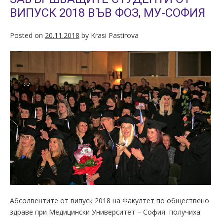
ВИПУСК 2018 ВЪВ ФОЗ, МУ-СОФИЯ
Posted on
20.11.2018
by
Krasi Pastirova
Абсолвентите от випуск 2018 на Факултет по обществено
здраве при Медицински Университет – София получиха