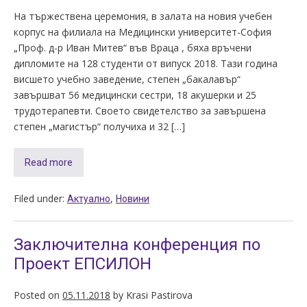
На тържествена церемония, в залата на новия учебен
корпус на филиала на Медицински университет-София
„Проф. д-р Иван Митев“ във Враца , бяха връчени
дипломите на 128 студенти от випуск 2018. Тази година
висшето учебно заведение, степен „бакалавър“
завършват 56 медицински сестри, 18 акушерки и 25
трудотерапевти. Своето свидетелство за завършена
степен „магистър“ получиха и 32 […]
Read more
Filed under:
,
Актуално
Новини
Заключителна конференция по
Проект ЕПСИЛОН
Posted on
05.11.2018
by
Krasi Pastirova