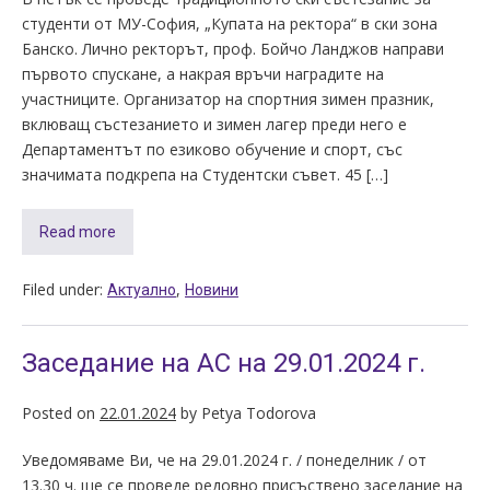
студенти от МУ-София, „Купата на ректора“ в ски зона
Банско. Лично ректорът, проф. Бойчо Ланджов направи
първото спускане, а накрая връчи наградите на
участниците. Организатор на спортния зимен празник,
вклюващ състезанието и зимен лагер преди него е
Департаментът по езиково обучение и спорт, със
значимата подкрепа на Студентски съвет. 45 […]
Read more
Filed under:
,
Актуално
Новини
Заседание на АС на 29.01.2024 г.
Posted on
22.01.2024
by
Petya Todorova
Уведомяваме Ви, че на 29.01.2024 г. / понеделник / от
13.30 ч. ще се проведе редовно присъствено заседание на