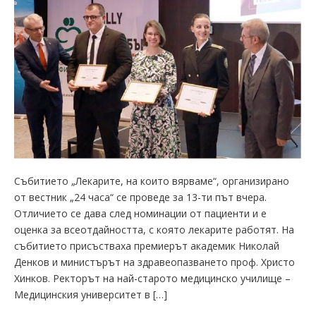
Събитието „Лекарите, на които вярваме“, организирано
от вестник „24 часа“ се проведе за 13-ти път вчера.
Отличието се дава след номинации от пациенти и е
оценка за всеотдайността, с която лекарите работят. На
събитието присъстваха премиерът академик Николай
Денков и министърът на здравеопазването проф. Христо
Хинков. Ректорът на най-старото медицинско училище –
Медицинския университет в […]