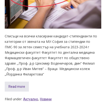
Списъци на всички класирани кандидат-стипендианти по
категории от звената на МУ-София за стипендии по
ПМС-90 за летен семестър на учебната 2023-2024 г
Медицински факултет Факултет по дентална медицина
Фармацевтичен факултет Факултет по обществено
здраве ,,Проф. д-р Цекомир Воденичаров, дмн“ Филиал
„Проф. д-р Иван Митев” – Враца Медицински колеж
„Йорданка Филаретова“
Read more
Filed under:
,
Актуално
Новини