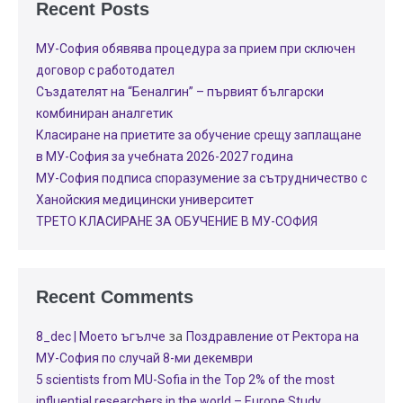
Recent Posts
МУ-София обявява процедура за прием при сключен
договор с работодател
Създателят на “Беналгин” – първият български
комбиниран аналгетик
Класиране на приетите за обучение срещу заплащане
в МУ-София за учебната 2026-2027 година
МУ-София подписа споразумение за сътрудничество с
Ханойския медицински университет
ТРЕТО КЛАСИРАНЕ ЗА ОБУЧЕНИЕ В МУ-СОФИЯ
Recent Comments
за
8_dec | Моето ъгълче
Поздравление от Ректора на
МУ-София по случай 8-ми декември
5 scientists from MU-Sofia in the Top 2% of the most
influential researchers in the world – Europe Study