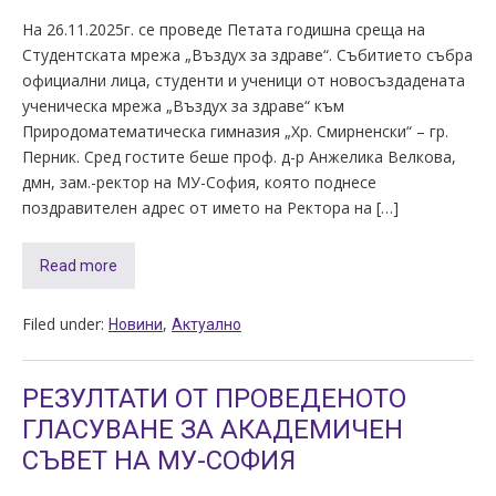
На 26.11.2025г. се проведе Петата годишна среща на
Студентската мрежа „Въздух за здраве“. Събитието събра
официални лица, студенти и ученици от новосъздадената
ученическа мрежа „Въздух за здраве“ към
Природоматематическа гимназия „Хр. Смирненски“ – гр.
Перник. Сред гостите беше проф. д-р Анжелика Велкова,
дмн, зам.-ректор на МУ-София, която поднесе
поздравителен адрес от името на Ректора на […]
Read more
Filed under:
,
Новини
Актуално
РЕЗУЛТАТИ ОТ ПРОВЕДЕНОТО
ГЛАСУВАНЕ ЗА АКАДЕМИЧЕН
СЪВЕТ НА МУ-СОФИЯ