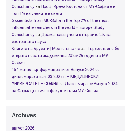
за
Consultancy
Проф. Ирена Костова от МУ-София е в
Топ 1% на учените в света
5 scientists from MU-Sofia in the Top 2% of the most
influential researchers in the world – Europe Study
за
Consultancy
Двама наши учени в първите 2% на
световната наука
за
Книгите на Брусати | Моето ъгълче
Тържествено бе
открита новата академична 2025/26 година в МУ-
София
154 магистър-фармацевти от Випуск 2024 се
дипломираха на 6.03.2025 г. – МЕДИЦИНСКИ
за
УНИВЕРСИТЕТ – СОФИЯ
Дипломира се Випуск 2024
на Фармацевтичен факултет към МУ-София
Archives
август 2026