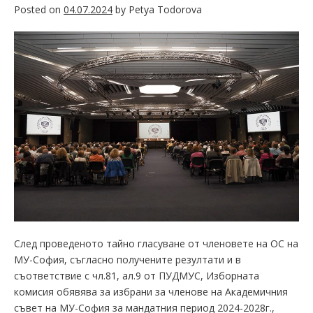
Posted on
04.07.2024
by
Petya Todorova
След проведеното тайно гласуване от членовете на ОС на
МУ-София, съгласно получените резултати и в
съответствие с чл.81, ал.9 от ПУДМУС, Изборната
комисия обявява за избрани за членове на Академичния
съвет на МУ-София за мандатния период 2024-2028г.,