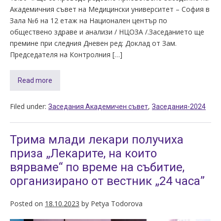
Академичния съвет на Медицински университет – София в
Зала №6 на 12 етаж на Национален център по
обществено здраве и анализи / НЦОЗА /.Заседанието ще
премине при следния Дневен ред: Доклад от Зам.
Председателя на Контролния […]
Read more
Filed under:
,
Заседания Академичен съвет
Заседания-2024
Трима млади лекари получиха
приза „Лекарите, на които
вярваме“ по време на събитие,
организирано от вестник „24 часа”
Posted on
18.10.2023
by
Petya Todorova