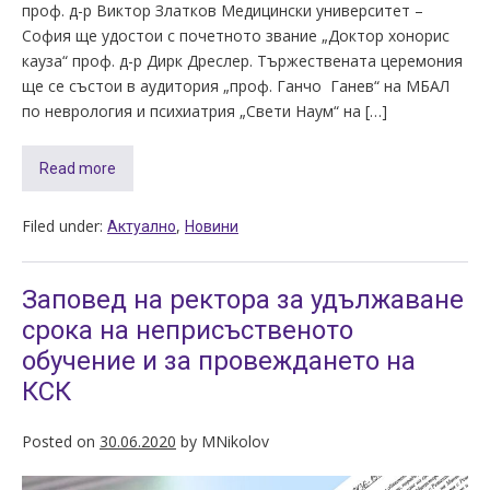
проф. д-р Виктор Златков Медицински университет –
София ще удостои с почетното звание „Доктор хонорис
кауза“ проф. д-р Дирк Дреслер. Тържествената церемония
ще се състои в аудитория „проф. Ганчо Ганев“ на MБАЛ
по неврология и психиатрия „Свети Наум“ на […]
Read more
Filed under:
,
Актуално
Новини
Заповед на ректора за удължаване
срока на неприсъственото
обучение и за провеждането на
КСК
Posted on
30.06.2020
by
MNikolov