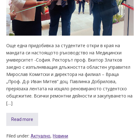
Още една придобивка за студентите откри в края на
мандата си настоящото ръководство на Медицински
университет -София. Ректорът проф. Вкитор Златков
заедно с изпълняващия длъжността областен управител
Мирослав Комитски и директора на филиал – Враца
„Проф. Д-р Иван Митев“ доц. Павлинка Добрилова,
прерязаха лентата на изцяло реновираното студентско
общежитие. Всички ремонтни дейности и закупуването на
[…]
Read more
Filed under:
,
Актуално
Новини