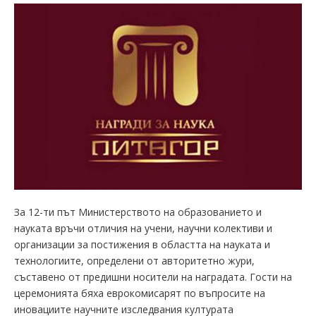
За 12-ти път Министерството на образованието и
науката връчи отличия на учени, научни колективи и
организации за постижения в областта на науката и
технологиите, определени от авторитетно жури,
съставено от предишни носители на наградата. Гости на
церемонията бяха еврокомисарят по въпросите на
иновациите научните изследвания културата