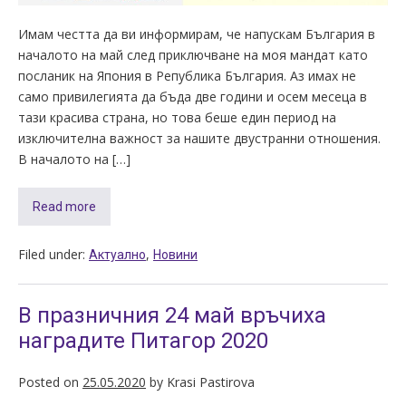
Имам честта да ви информирам, че напускам България в
началото на май след приключване на моя мандат като
посланик на Япония в Република България. Аз имах не
само привилегията да бъда две години и осем месеца в
тази красива страна, но това беше един период на
изключителна важност за нашите двустранни отношения.
В началото на […]
Read more
Filed under:
,
Актуално
Новини
В празничния 24 май връчиха
наградите Питагор 2020
Posted on
25.05.2020
by
Krasi Pastirova