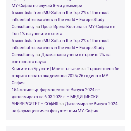
МУ-София по случай 8-ми декември
5 scientists from MU-Sofia in the Top 2% of the most
influential researchers in the world – Europe Study
за
Consultancy
Проф. Ирена Костова от МУ-София е в
Топ 1% на учените в света
5 scientists from MU-Sofia in the Top 2% of the most
influential researchers in the world – Europe Study
за
Consultancy
Двама наши учени в първите 2% на
световната наука
за
Книгите на Брусати | Моето ъгълче
Тържествено бе
открита новата академична 2025/26 година в МУ-
София
154 магистър-фармацевти от Випуск 2024 се
дипломираха на 6.03.2025 г. – МЕДИЦИНСКИ
за
УНИВЕРСИТЕТ – СОФИЯ
Дипломира се Випуск 2024
на Фармацевтичен факултет към МУ-София